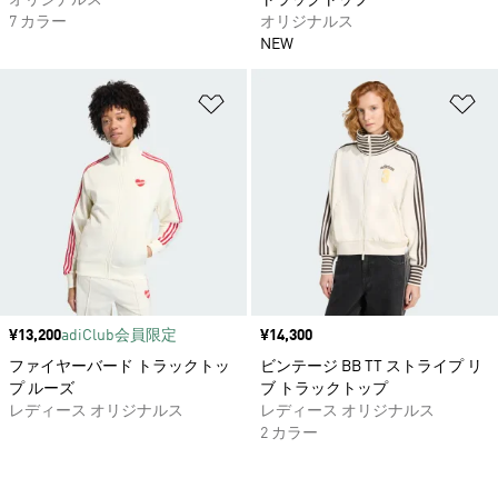
オリジナルス
トラックトップ
7 カラー
オリジナルス
NEW
ほしいものリストに追加
ほ
価格
¥13,200
adiClub会員限定
価格
¥14,300
ファイヤーバード トラックトッ
ビンテージ BB TT ストライプ リ
プ ルーズ
ブ トラックトップ
レディース オリジナルス
レディース オリジナルス
2 カラー