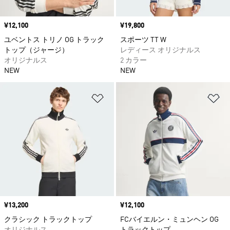
価格
¥12,100
価格
¥19,800
ユベントス トリノ OG トラック
スポーツ TT W
トップ（ジャージ）
レディース オリジナルス
オリジナルス
2 カラー
NEW
NEW
ほしいものリストに追加
ほ
価格
¥13,200
価格
¥12,100
クラシック トラックトップ
FCバイエルン・ミュンヘン OG