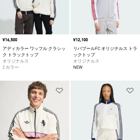
価格
¥16,500
価格
¥12,100
アディカラー ワッフル クラシッ
リバプールFC オリジナルス トラ
ク トラックトップ
ックトップ
オリジナルス
オリジナルス
2 カラー
NEW
ほしいものリストに追加
ほ