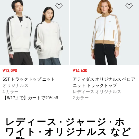
ほしいものリストに追加
ほ
セール価格
¥13,090
セール価格
¥14,630
SST トラックトップ ニット
アディダス オリジナルス ベロア
オリジナルス
ニット トラックトップ
4 カラー
レディース オリジナルス
【8/17まで】カートで20%off
2 カラー
レディース • ジャージ • ホ
ワイト • オリジナルス など