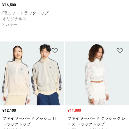
価格
¥16,500
FBニット トラックトップ
オリジナルス
2 カラー
ほしいものリストに追加
ほ
価格
¥12,100
セール価格
¥11,880
ファイヤーバード メッシュ TT
ファイヤーバード クラシック レ
トラックトップ
ース トラックトップ