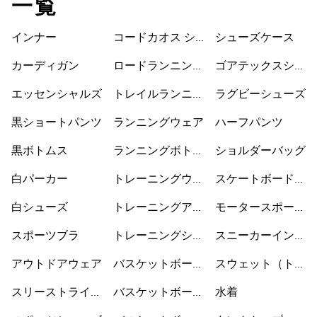
一覧
インナー
コードカオス シ
シューズケース
ューズ
カーディガン
ロードランニング
ゴアテックスシュ
シューズ
ーズ
エッセンシャルズ
トレイルランニン
ラグビーシューズ
グシューズ
黒ショートパンツ
ランニングウェア
ハーフパンツ
黒ボトムス
ランニングボトム
ショルダーバッグ
ス
白パーカー
トレーニングウェ
スケートボードシ
ア
ューズ
白シューズ
トレーニングアク
モータースポーツ
セサリー
ウェア
スポーツブラ
トレーニングシュ
スニーカーインソ
ーズ
ックス
アウトドアウェア
バスケットボール
スウェット（トレ
ウェア
ーナー）
スリーストライプ
バスケットボール
水着
ス
シューズ