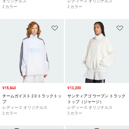
オリジナルス
レディース オリジナルス
2 カラー
2 カラー
ほしいものリストに追加
ほ
セール価格
¥15,840
セール価格
¥13,200
チームガイスト 2.0 トラックトッ
サンティアゴ ウーブン トラック
プ
トップ（ジャージ）
レディース オリジナルス
レディース オリジナルス
2 カラー
3 カラー