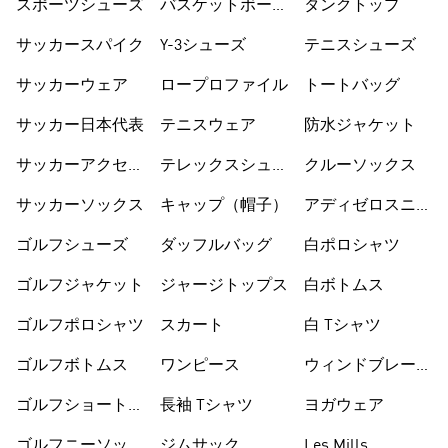
スポーツシューズ
バスケットボール
タンクトップ
ショートパンツ
サッカースパイク
Y-3シューズ
テニスシューズ
サッカーウェア
ロープロファイル
トートバッグ
サッカー日本代表
テニスウェア
防水ジャケット
サッカーアクセサ
テレックスシュー
クルーソックス
リー
ズ
サッカーソックス
キャップ（帽子）
アディゼロスニー
カー
ゴルフシューズ
ダッフルバッグ
白ポロシャツ
ゴルフジャケット
ジャージトップス
白ボトムス
ゴルフポロシャツ
スカート
白 Tシャツ
ゴルフボトムス
ワンピース
ウィンドブレーカ
ー
ゴルフショートパ
長袖 Tシャツ
ヨガウェア
ンツ
ゴルフニーソック
ジムサック
Les Mills