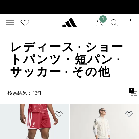
1
レディース · ショー
トパンツ・短パン ·
サッカー · その他
4
検索結果：13件
ほしいものリストに追加
ほ