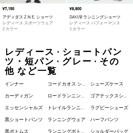
価格
¥7,150
価格
¥8,800
アディダス Z.N.E. ショーツ
DAY//Ø ランニングショーツ
レディース スポーツウェア
レディース パフォーマンス
2 カラー
3 カラー
レディース • ショートパン
ツ・短パン • グレー • その
他 など一覧
インナー
コードカオス シ
シューズケース
ューズ
カーディガン
ロードランニング
ゴアテックスシュ
シューズ
ーズ
エッセンシャルズ
トレイルランニン
ラグビーシューズ
グシューズ
黒ショートパンツ
ランニングウェア
ハーフパンツ
黒ボトムス
ランニングボトム
ショルダーバッグ