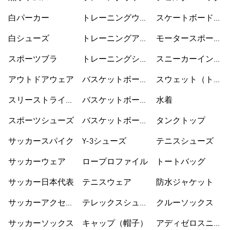
ス
白パーカー
トレーニングウェ
スケートボードシ
ア
ューズ
白シューズ
トレーニングアク
モータースポーツ
セサリー
ウェア
スポーツブラ
トレーニングシュ
スニーカーインソ
ーズ
ックス
アウトドアウェア
バスケットボール
スウェット（トレ
ウェア
ーナー）
スリーストライプ
バスケットボール
水着
ス
シューズ
スポーツシューズ
バスケットボール
タンクトップ
ショートパンツ
サッカースパイク
Y-3シューズ
テニスシューズ
サッカーウェア
ロープロファイル
トートバッグ
サッカー日本代表
テニスウェア
防水ジャケット
サッカーアクセサ
テレックスシュー
クルーソックス
リー
ズ
サッカーソックス
キャップ（帽子）
アディゼロスニー