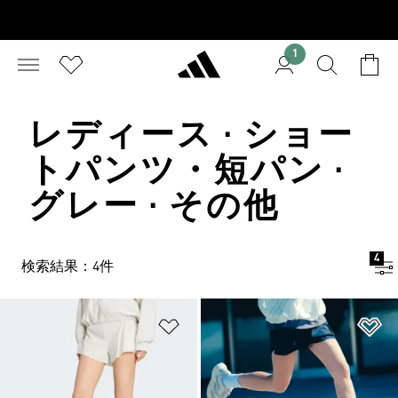
1
レディース · ショー
トパンツ・短パン ·
グレー · その他
4
検索結果：4件
ほしいものリストに追加
ほ