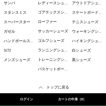
サンバ
レディースシュー
シューズ
アウトドアシュー
ズ
ズ
ゴアテックスシュ
スタンスミス
スケートボードシ
ーズ
ューズ
ローファー
スーパースター
テニスシューズ
サッカーシューズ
ガゼル
ウォーキングシュ
ーズ
ゴルフシューズ
ハンドボールスペ
ハイキングシュー
ツィアル
ズ
ランニングシュー
Sl72
白シューズ
ズ
トレーニングシュ
メンズシューズ
黒シューズ
ーズ
バスケットボール
トップに戻る
ログイン
カートの中身（0）