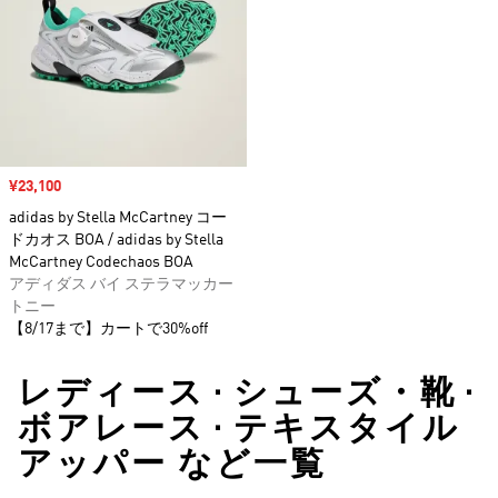
セール価格
¥23,100
adidas by Stella McCartney コー
ドカオス BOA / adidas by Stella
McCartney Codechaos BOA
アディダス バイ ステラマッカー
トニー
【8/17まで】カートで30%off
レディース • シューズ・靴 •
ボアレース • テキスタイル
アッパー など一覧