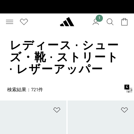
1
レディース · シュー
ズ・靴 · ストリート
· レザーアッパー
4
検索結果：721件
ほしいものリストに追加
ほ