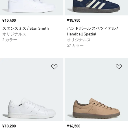
価格
¥15,400
価格
¥15,950
スタンスミス / Stan Smith
ハンドボール スペツィアル /
オリジナルス
Handball Spezial
2 カラー
オリジナルス
57 カラー
ほしいものリストに追加
ほ
価格
¥13,200
価格
¥16,500