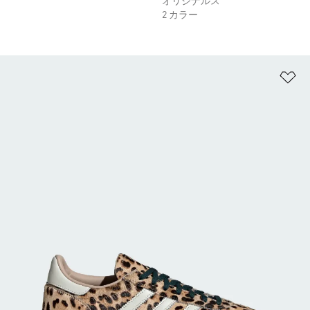
オリジナルス
2 カラー
ほ