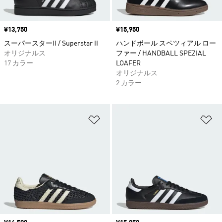
価格
¥13,750
価格
¥15,950
スーパースターII / Superstar II
ハンドボール スペツィアル ロー
オリジナルス
ファー / HANDBALL SPEZIAL
17 カラー
LOAFER
オリジナルス
2 カラー
ほしいものリストに追加
ほ