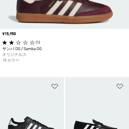
価格
¥15,950
(1)
サンバ OG / Samba OG
オリジナルス
18 カラー
ほしいものリストに追加
ほ