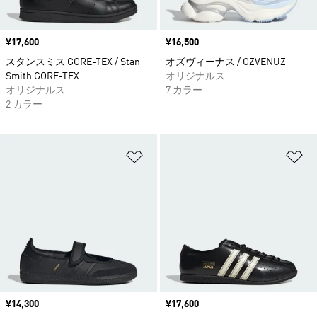
価格
¥17,600
価格
¥16,500
スタンスミス GORE-TEX / Stan
オズヴィーナス / OZVENUZ
Smith GORE-TEX
オリジナルス
オリジナルス
7 カラー
2 カラー
ほしいものリストに追加
ほ
価格
¥14,300
価格
¥17,600