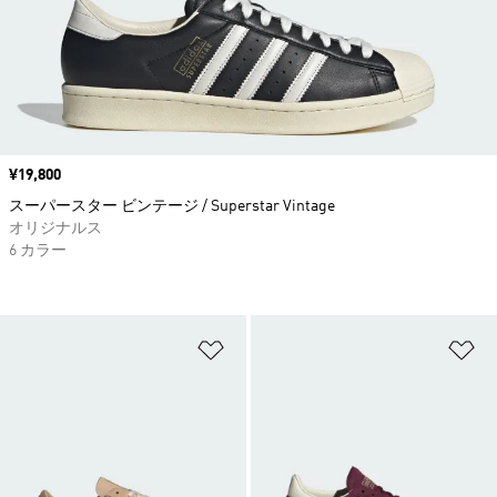
価格
¥19,800
スーパースター ビンテージ / Superstar Vintage
オリジナルス
6 カラー
ほしいものリストに追加
ほ