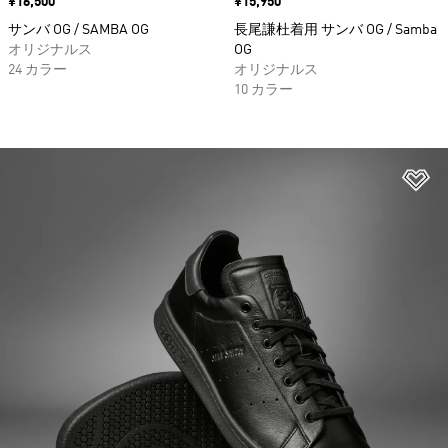
価格
¥16,500
価格
¥15,950
サンバ OG / SAMBA OG
長尾謙杜着用 サンバ OG / Samba
オリジナルス
OG
24 カラー
オリジナルス
10 カラー
ほ