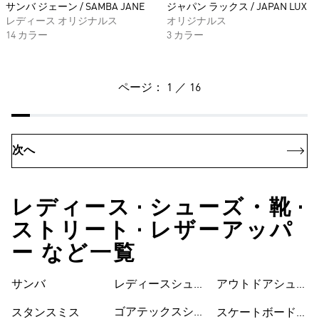
サンバ ジェーン / SAMBA JANE
ジャパン ラックス / JAPAN LUX
レディース オリジナルス
オリジナルス
14 カラー
3 カラー
ページ： 1 ／ 16
次へ
レディース • シューズ・靴 •
ストリート • レザーアッパ
ー など一覧
サンバ
レディースシュー
シューズ
アウトドアシュー
ズ
ズ
ゴアテックスシュ
スタンスミス
スケートボードシ