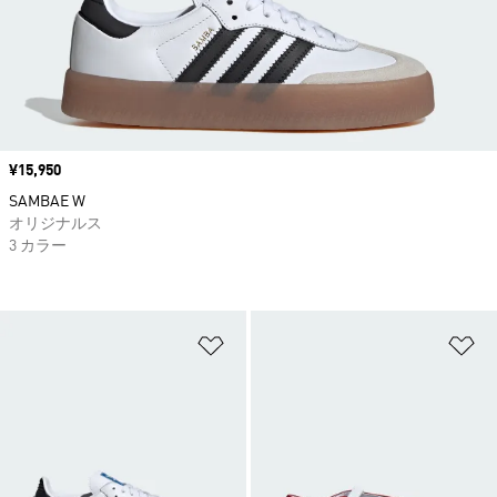
価格
¥15,950
SAMBAE W
オリジナルス
3 カラー
ほしいものリストに追加
ほ