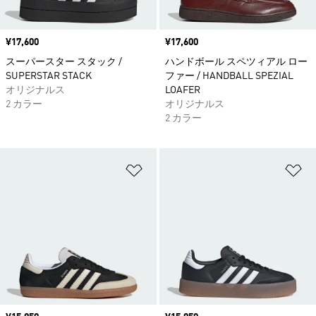
価格
¥17,600
価格
¥17,600
スーパースター スタック /
ハンドボール スペツィアル ロー
SUPERSTAR STACK
ファー / HANDBALL SPEZIAL
オリジナルス
LOAFER
2 カラー
オリジナルス
2 カラー
ほしいものリストに追加
ほ