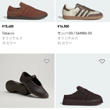
価格
¥15,400
価格
¥16,500
Tobacco
サンバ OG / SAMBA OG
オリジナルス
オリジナルス
10 カラー
24 カラー
ほしいものリストに追加
ほ