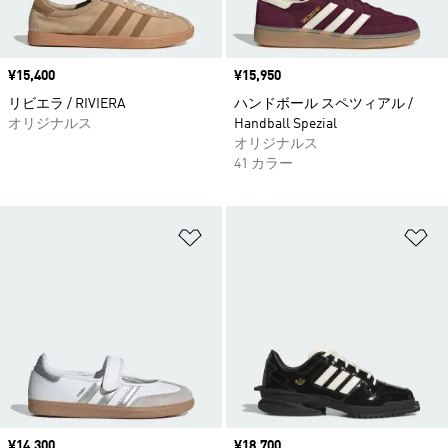
価格
¥15,400
価格
¥15,950
リビエラ / RIVIERA
ハンドボール スペツィアル /
オリジナルス
Handball Spezial
オリジナルス
41 カラー
ほしいものリストに追加
ほ
価格
¥14,300
価格
¥18,700