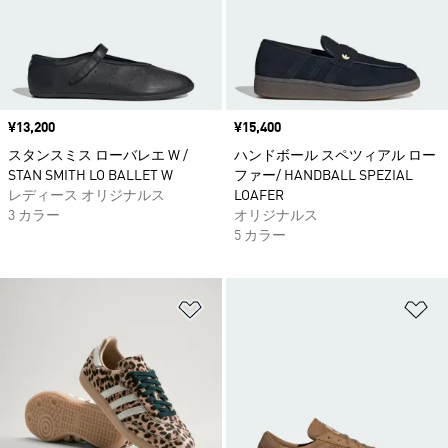
価格
¥13,200
価格
¥15,400
スタンスミス ローバレエ W /
ハンドボール スペツィアル ロー
STAN SMITH LO BALLET W
ファー/ HANDBALL SPEZIAL
レディース オリジナルス
LOAFER
3 カラー
オリジナルス
5 カラー
ほしいものリストに追加
ほ