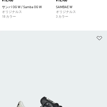
価格
¥15,950
価格
¥15,950
サンバ OG W / Samba OG W
SAMBAE W
オリジナルス
オリジナルス
18 カラー
3 カラー
ほ