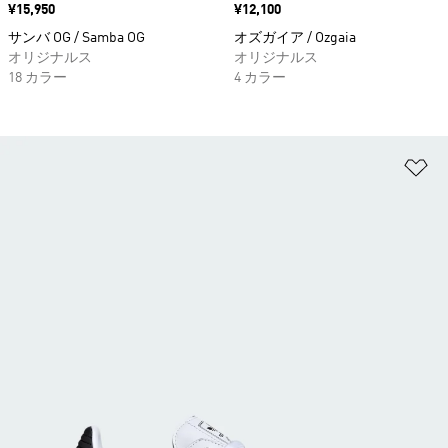
価格
¥15,950
価格
¥12,100
サンバ OG / Samba OG
オズガイア / Ozgaia
オリジナルス
オリジナルス
18 カラー
4 カラー
ほ