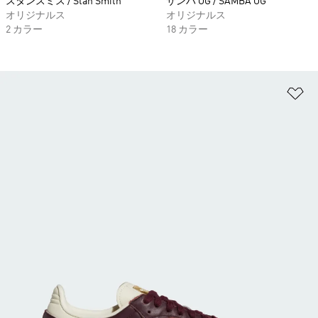
スタンスミス / Stan Smith
サンバ OG / SAMBA OG
オリジナルス
オリジナルス
2 カラー
18 カラー
ほ