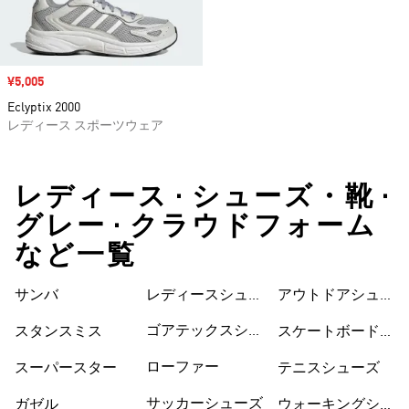
セール価格
¥5,005
Eclyptix 2000
レディース スポーツウェア
レディース • シューズ・靴 •
グレー • クラウドフォーム
など一覧
サンバ
レディースシュー
シューズ
アウトドアシュー
ズ
ズ
ゴアテックスシュ
スタンスミス
スケートボードシ
ーズ
ューズ
ローファー
スーパースター
テニスシューズ
サッカーシューズ
ガゼル
ウォーキングシュ