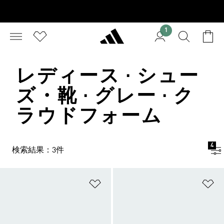
1
レディース · シュー
ズ・靴 · グレー · ク
ラウドフォーム
4
検索結果：3件
ほしいものリストに追加
ほ