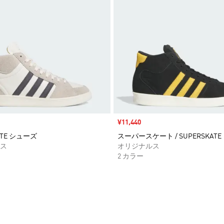
セール価格
¥11,440
ATE シューズ
スーパースケート / SUPERSKATE
ス
オリジナルス
2 カラー
ストに追加