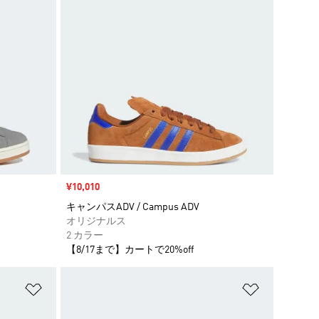
セール価格
¥10,010
キャンパスADV / Campus ADV
オリジナルス
2 カラー
【8/17まで】カートで20%off
ほしいものリストに追加
ほしいもの