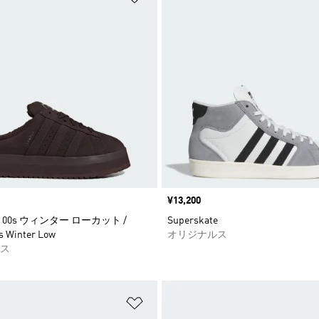
価格
¥13,200
00s ウィンター ローカット /
Superskate
 Winter Low
オリジナルス
ス
ストに追加
ほしいものリストに追加