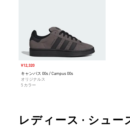
セール価格
¥12,320
キャンパス 00s / Campus 00s
オリジナルス
5 カラー
レディース • シュー