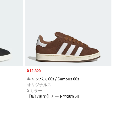
セール価格
¥12,320
キャンパス 00s / Campus 00s
オリジナルス
5 カラー
【8/17まで】カートで20%off