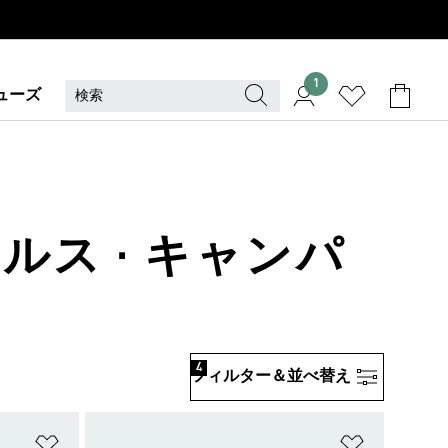
1
ューズ
ルス · キャンパ
4
フィルター＆並べ替え
ほしいものリストに追加
ほしいもの