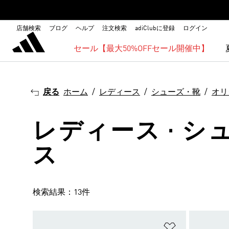
店舗検索
ブログ
ヘルプ
注文検索
adiClubに登録
ログイン
セール【最大50%OFFセール開催中】
戻る
ホーム
レディース
シューズ・靴
オリ
レディース · シ
ス
検索結果：13件
ほしいものリ