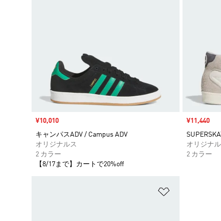
セール価格
¥10,010
セール価格
¥11,440
キャンパスADV / Campus ADV
SUPERSK
オリジナルス
オリジナル
2 カラー
2 カラー
【8/17まで】カートで20%off
ほしいものリ