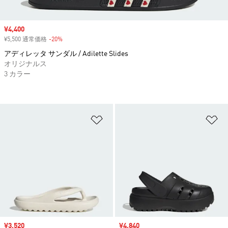
セール価格
¥4,400
¥5,500 通常価格
-20%
割引
アディレッタ サンダル / Adilette Slides
オリジナルス
3 カラー
ほしいものリストに追加
ほ
セール価格
¥3,520
セール価格
¥4,840