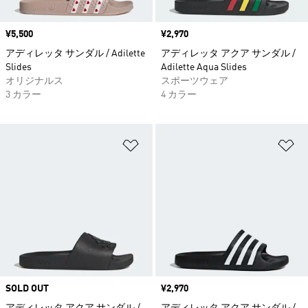
価格
¥5,500
価格
¥2,970
アディレッタ サンダル / Adilette
アディレッタ アクア サンダル /
Slides
Adilette Aqua Slides
オリジナルス
スポーツウェア
3 カラー
4 カラー
ほしいものリストに追加
ほ
SOLD OUT
価格
¥2,970