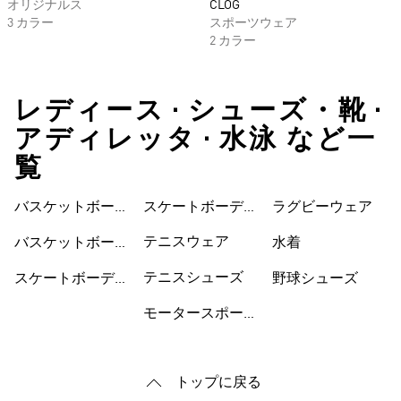
オリジナルス
CLOG
3 カラー
スポーツウェア
2 カラー
レディース • シューズ・靴 •
アディレッタ • 水泳 など一
覧
バスケットボール
スケートボーディ
ウェア
ラグビーウェア
ウェア
ングシューズ
テニスウェア
バスケットボール
水着
シューズ
テニスシューズ
スケートボーディ
野球シューズ
ングウェア
モータースポーツ
トップに戻る