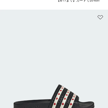
【8/17まで】カートで20%off
ほ