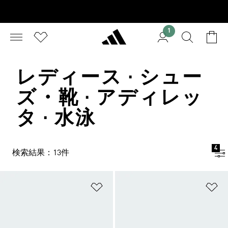
1
レディース · シュー
ズ・靴 · アディレッ
タ · 水泳
4
検索結果：13件
ほしいものリストに追加
ほ