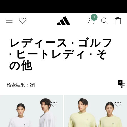
1
レディース · ゴルフ
· ヒートレディ · そ
の他
4
検索結果：2件
ほしいものリストに追加
ほ