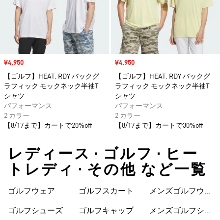
セール価格
¥4,950
セール価格
¥4,950
【ゴルフ】HEAT. RDY バックグ
【ゴルフ】HEAT. RDY バックグ
ラフィック モックネック半袖T
ラフィック モックネック半袖T
シャツ
シャツ
パフォーマンス
パフォーマンス
2 カラー
2 カラー
【8/17まで】カートで20%off
【8/17まで】カートで30%off
レディース • ゴルフ • ヒー
トレディ • その他 など一覧
ゴルフウェア
ゴルフスカート
メンズゴルフウェ
ア
ゴルフシューズ
ゴルフキャップ
メンズゴルフシュ