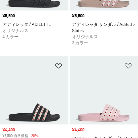
価格
¥5,500
価格
¥5,500
アディレッタ / ADILETTE
アディレッタ サンダル / Adilette
オリジナルス
Slides
4 カラー
オリジナルス
3 カラー
ほしいものリストに追加
ほ
セール価格
¥4,400
セール価格
¥4,400
¥5,500 通常価格
-20%
割引