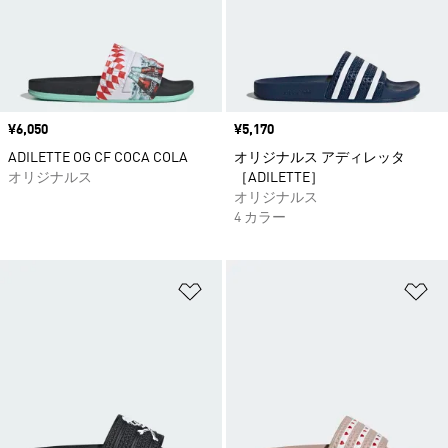
価格
¥6,050
価格
¥5,170
ADILETTE OG CF COCA COLA
オリジナルス アディレッタ
オリジナルス
［ADILETTE］
オリジナルス
4 カラー
ほしいものリストに追加
ほ