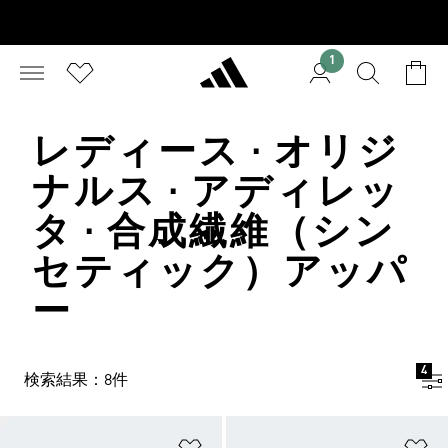
1
レディース · オリジ
ナルス · アディレッ
タ · 合成繊維（シン
セティック）アッパ
ー
4
検索結果：8件
ほしいものリストに追加
ほ