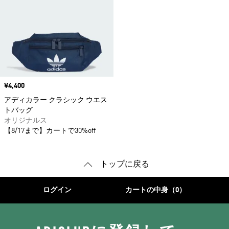
価格
¥4,400
アディカラー クラシック ウエス
トバッグ
オリジナルス
【8/17まで】カートで30%off
トップに戻る
ログイン
カートの中身（0）