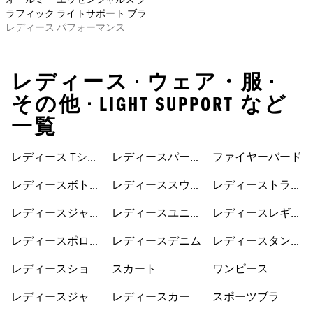
オールミー エッセンシャルズ グ
ラフィック ライトサポート ブラ
レディース パフォーマンス
レディース • ウェア・服 •
その他 • LIGHT SUPPORT など
一覧
レディース Tシャ
レディースパーカ
ファイヤーバード
ツ
ー
レディースボトム
レディーススウェ
レディーストラッ
ス
ット
クジャケット
レディースジャケ
レディースユニフ
レディースレギン
ット
ォーム
ス
レディースポロシ
レディースデニム
レディースタンク
ャツ
トップ
レディースショー
スカート
ワンピース
トパンツ
レディースジャー
レディースカーデ
スポーツブラ