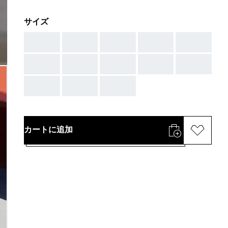
サイズ
AAA
AAA
AAA
AAA
AAA
AAA
AAA
AAA
AAA
AAA
AAA
AAA
AAA
カートに追加