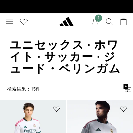
1
ユニセックス · ホワ
イト · サッカー · ジ
ュード・ベリンガム
4
検索結果：15件
ほしいものリストに追加
ほ