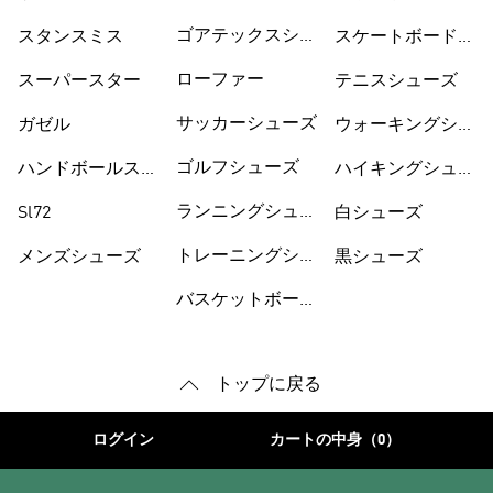
ズ
ズ
ゴアテックスシュ
スタンスミス
スケートボードシ
ーズ
ューズ
ローファー
スーパースター
テニスシューズ
サッカーシューズ
ガゼル
ウォーキングシュ
ーズ
ゴルフシューズ
ハンドボールスペ
ハイキングシュー
ツィアル
ズ
ランニングシュー
Sl72
白シューズ
ズ
トレーニングシュ
メンズシューズ
黒シューズ
ーズ
バスケットボール
トップに戻る
ログイン
カートの中身（0）