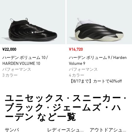
価格
¥22,000
セール価格
¥16,720
ハーデン ボリューム 10 /
ハーデン ボリューム 9 / Harden
HARDEN VOLUME 10
Volume 9
パフォーマンス
パフォーマンス
3 カラー
4 カラー
【8/17まで】カートで40%off
ユニセックス • スニーカー •
ブラック • ジェームズ・ハ
ーデン など一覧
サンバ
レディースシュー
シューズ
アウトドアシュー