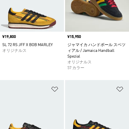
価格
¥19,800
価格
¥15,950
SL 72 RS JFF X BOB MARLEY
ジャマイカ ハンドボール スペツ
オリジナルス
ィアル / Jamaica Handball
Spezial
オリジナルス
57 カラー
ほしいものリストに追加
ほ