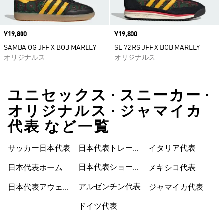
価格
¥19,800
価格
¥19,800
SAMBA OG JFF X BOB MARLEY
SL 72 RS JFF X BOB MARLEY
オリジナルス
オリジナルス
ユニセックス • スニーカー •
オリジナルス • ジャマイカ
代表 など一覧
サッカー日本代表
日本代表トレーニ
イタリア代表
ングウェア
日本代表ショート
日本代表ホームユ
メキシコ代表
パンツ
ニフォーム
アルゼンチン代表
日本代表アウェイ
ジャマイカ代表
ユニフォーム
ドイツ代表