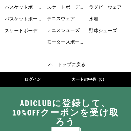
バスケットボール
スケートボーディ
ウェア
ラグビーウェア
ウェア
ングシューズ
テニスウェア
バスケットボール
水着
シューズ
テニスシューズ
スケートボーディ
野球シューズ
ングウェア
モータースポーツ
トップに戻る
ログイン
カートの中身（0）
ADICLUBに登録して、
10%OFFクーポンを受け取
ろう