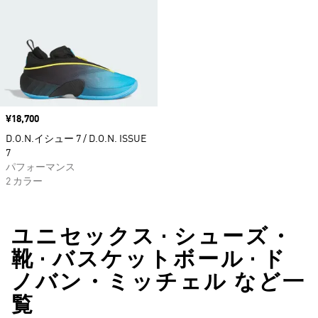
価格
¥18,700
D.O.N.イシュー 7 / D.O.N. ISSUE
7
パフォーマンス
2 カラー
ユニセックス • シューズ・
靴 • バスケットボール • ド
ノバン・ミッチェル など一
覧