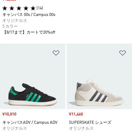
(14)
キャンパス 00s / Campus 00s
オリジナルス
5 カラー
【8/17まで】カートで20%off
ほしいものリストに追加
ほ
セール価格
¥10,010
セール価格
¥11,440
キャンパスADV / Campus ADV
SUPERSKATE シューズ
オリジナルス
オリジナルス