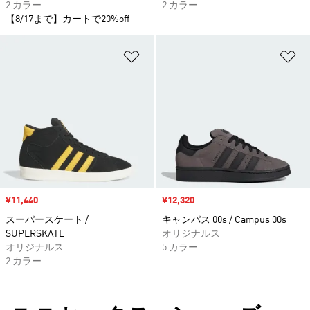
2 カラー
2 カラー
【8/17まで】カートで20%off
ほしいものリストに追加
ほ
セール価格
¥11,440
セール価格
¥12,320
スーパースケート /
キャンパス 00s / Campus 00s
SUPERSKATE
オリジナルス
オリジナルス
5 カラー
2 カラー