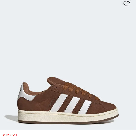
ほ
セール価格
¥12,320