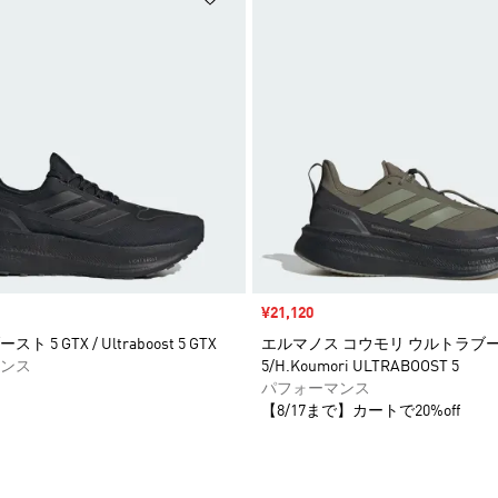
セール価格
¥21,120
 5 GTX / Ultraboost 5 GTX
エルマノス コウモリ ウルトラブ
ンス
5/H.Koumori ULTRABOOST 5
パフォーマンス
【8/17まで】カートで20%off