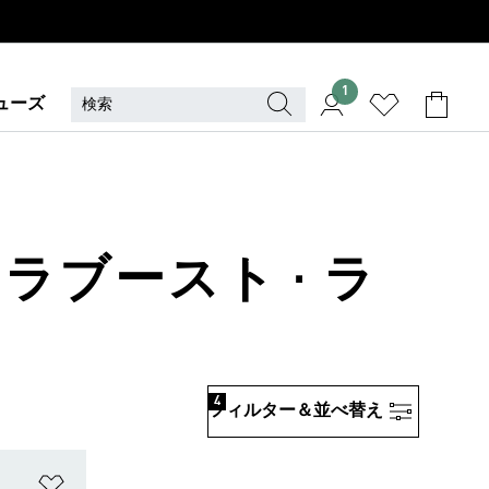
1
ューズ
ラブースト · ラ
4
フィルター＆並べ替え
ほしいものリストに追加