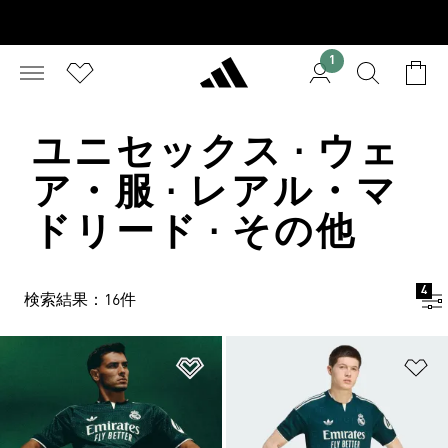
1
ユニセックス · ウェ
ア・服 · レアル・マ
ドリード · その他
4
検索結果：16件
ほしいものリストに追加
ほ