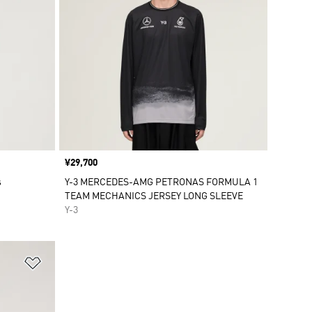
価格
¥29,700
s
Y-3 MERCEDES-AMG PETRONAS FORMULA 1
TEAM MECHANICS JERSEY LONG SLEEVE
Y-3
ほしいものリストに追加