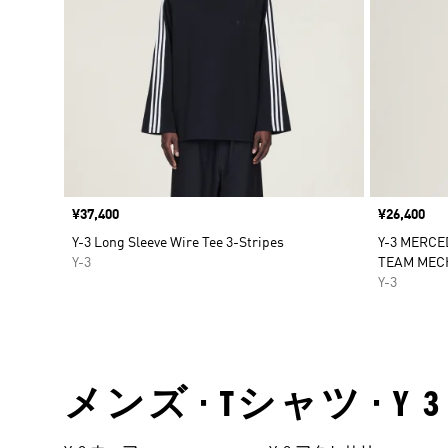
価格
¥37,400
価格
¥26,400
Y-3 Long Sleeve Wire Tee 3-Stripes
Y-3 MERCE
Y-3
TEAM MECH
Y-3
メンズ • Tシャツ • Y