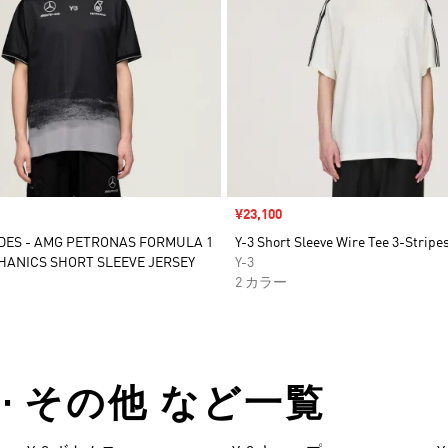
セール価格
¥23,100
DES - AMG PETRONAS FORMULA 1
Y-3 Short Sleeve Wire Tee 3-Stripe
ANICS SHORT SLEEVE JERSEY
Y-3
2 カラー
 3 • その他 など一覧