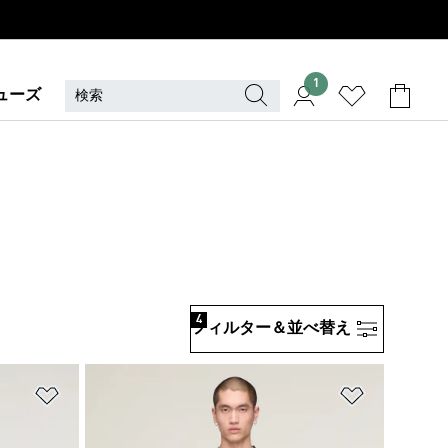
1
ューズ
4
フィルター＆並べ替え
ほしいものリストに追加
ほしいもの