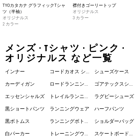
TYOカタカナ グラフィックTシャ
襟付きゴーリートップ
ツ（半袖）
オリジナルス
オリジナルス
3 カラー
2 カラー
メンズ • Tシャツ • ピンク •
オリジナルス など一覧
インナー
コードカオス シ
シューズケース
ューズ
カーディガン
ロードランニング
ゴアテックスシュ
シューズ
ーズ
エッセンシャルズ
トレイルランニン
ラグビーシューズ
グシューズ
黒ショートパンツ
ランニングウェア
ハーフパンツ
黒ボトムス
ランニングボトム
ショルダーバッグ
ス
白パーカー
トレーニングウェ
スケートボードシ