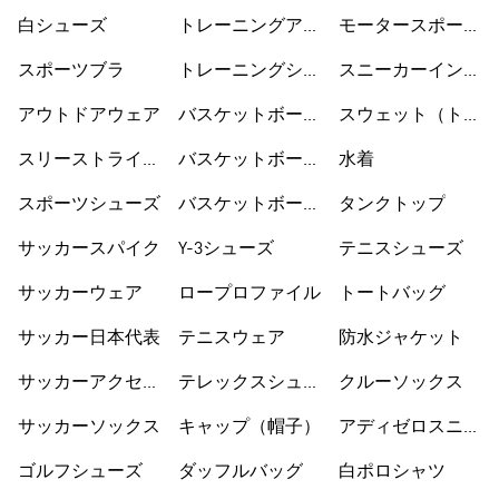
ア
ューズ
白シューズ
トレーニングアク
モータースポーツ
セサリー
ウェア
スポーツブラ
トレーニングシュ
スニーカーインソ
ーズ
ックス
アウトドアウェア
バスケットボール
スウェット（トレ
ウェア
ーナー）
スリーストライプ
バスケットボール
水着
ス
シューズ
スポーツシューズ
バスケットボール
タンクトップ
ショートパンツ
サッカースパイク
Y-3シューズ
テニスシューズ
サッカーウェア
ロープロファイル
トートバッグ
サッカー日本代表
テニスウェア
防水ジャケット
サッカーアクセサ
テレックスシュー
クルーソックス
リー
ズ
サッカーソックス
キャップ（帽子）
アディゼロスニー
カー
ゴルフシューズ
ダッフルバッグ
白ポロシャツ