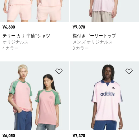
価格
¥6,600
価格
¥7,370
テリー カリ 半袖Tシャツ
襟付きゴーリートップ
オリジナルス
メンズ オリジナルス
4 カラー
3 カラー
ほしいものリストに追加
ほ
価格
¥6,050
価格
¥7,370