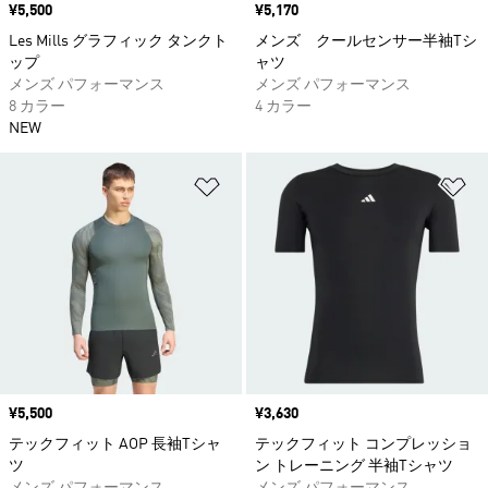
価格
¥5,500
価格
¥5,170
Les Mills グラフィック タンクト
メンズ クールセンサー半袖Tシ
ップ
ャツ
メンズ パフォーマンス
メンズ パフォーマンス
8 カラー
4 カラー
NEW
ほしいものリストに追加
ほ
価格
¥5,500
価格
¥3,630
テックフィット AOP 長袖Tシャ
テックフィット コンプレッショ
ツ
ン トレーニング 半袖Tシャツ