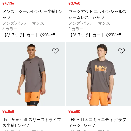
セール価格
¥4,136
セール価格
¥3,960
メンズ クールセンサー半袖Tシ
ワークアウト エッセンシャルズ
ャツ
シームレス Tシャツ
メンズ パフォーマンス
メンズ パフォーマンス
4 カラー
3 カラー
【8/17まで】カートで20%off
【8/17まで】カートで20%off
ほしいものリストに追加
ほ
セール価格
¥4,840
セール価格
¥4,400
D4T PrimeLift スリーストライプ
LES MILLS コミュニティ グラフ
ス半袖Tシャツ
ィックTシャツ