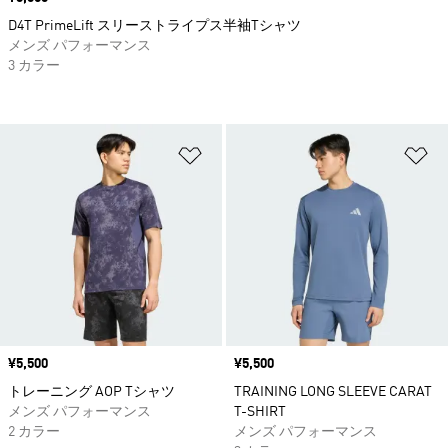
D4T PrimeLift スリーストライプス半袖Tシャツ
メンズ パフォーマンス
3 カラー
ほしいものリストに追加
ほ
価格
¥5,500
価格
¥5,500
トレーニング AOP Tシャツ
TRAINING LONG SLEEVE CARAT
メンズ パフォーマンス
T-SHIRT
2 カラー
メンズ パフォーマンス