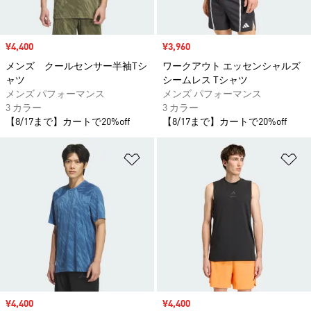
セール価格
¥4,400
セール価格
¥3,960
メンズ クールセンサー半袖Tシ
ワークアウト エッセンシャルズ
ャツ
シームレス Tシャツ
メンズ パフォーマンス
メンズ パフォーマンス
3 カラー
3 カラー
【8/17まで】カートで20%off
【8/17まで】カートで20%off
ほしいものリストに追加
ほ
セール価格
¥4,400
セール価格
¥4,400