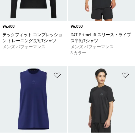
価格
¥4,400
価格
¥6,050
テックフィット コンプレッショ
D4T PrimeLift スリーストライプ
ン トレーニング長袖Tシャツ
ス半袖Tシャツ
メンズ パフォーマンス
メンズ パフォーマンス
3 カラー
ほしいものリストに追加
ほ