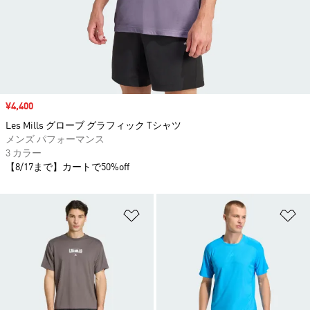
セール価格
¥4,400
Les Mills グローブ グラフィック Tシャツ
メンズ パフォーマンス
3 カラー
【8/17まで】カートで50%off
ほしいものリストに追加
ほ