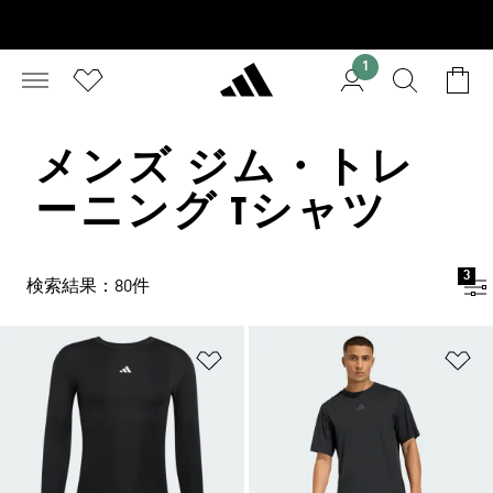
1
メンズ ジム・トレ
ーニング Tシャツ
3
検索結果：80件
ほしいものリストに追加
ほ