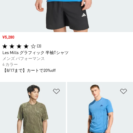
セール価格
¥5,280
(3)
Les Mills グラフィック 半袖Tシャツ
メンズ パフォーマンス
4 カラー
【8/17まで】カートで20%off
ほしいものリストに追加
ほ