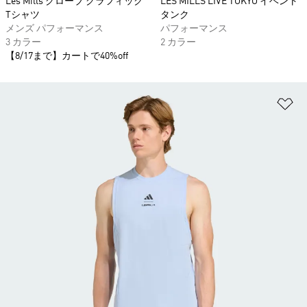
Les Mills グローブ グラフィック
LES MILLS LIVE TOKYO イベント
Tシャツ
タンク
メンズ パフォーマンス
パフォーマンス
3 カラー
2 カラー
【8/17まで】カートで40%off
ほ