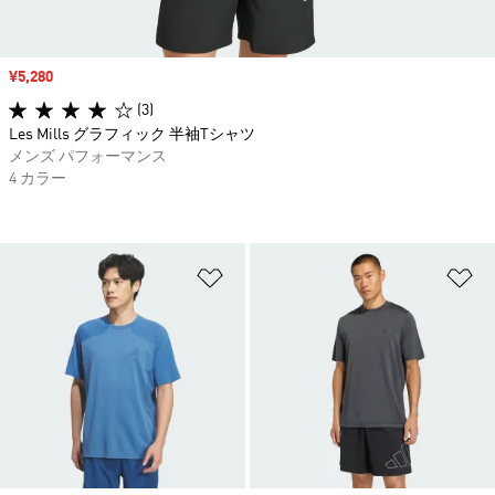
セール価格
¥5,280
(3)
Les Mills グラフィック 半袖Tシャツ
メンズ パフォーマンス
4 カラー
ほしいものリストに追加
ほ