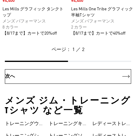
セール価格
¥4,400
セール価格
¥4,400
Les Mills グラフィック タンクト
Les Mills One Tribe グラフィック
ップ
半袖Tシャツ
メンズ パフォーマンス
メンズ パフォーマンス
8 カラー
2 カラー
【8/17まで】カートで20%off
【8/17まで】カートで40%off
ページ： 1 ／ 2
次へ
メンズ ジム・トレーニング
Tシャツ など一覧
トレーニングウェ
トレーニングキャ
レディーストレー
ア
ップ
ニングウェア