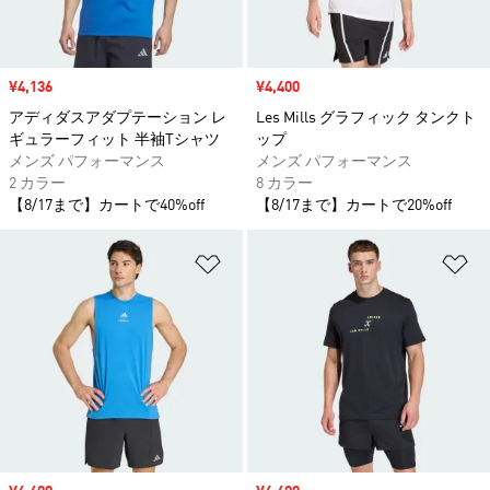
セール価格
¥4,136
セール価格
¥4,400
アディダスアダプテーション レ
Les Mills グラフィック タンクト
ギュラーフィット 半袖Tシャツ
ップ
メンズ パフォーマンス
メンズ パフォーマンス
2 カラー
8 カラー
【8/17まで】カートで40%off
【8/17まで】カートで20%off
ほしいものリストに追加
ほ