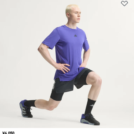
ほ
価格
¥6,050