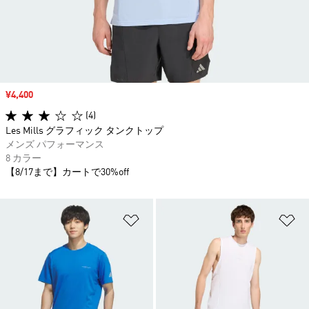
セール価格
¥4,400
(4)
Les Mills グラフィック タンクトップ
メンズ パフォーマンス
8 カラー
【8/17まで】カートで30%off
ほしいものリストに追加
ほ