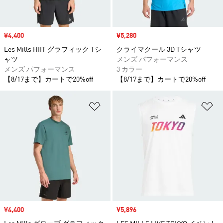
セール価格
¥4,400
セール価格
¥5,280
Les Mills HIIT グラフィック Tシ
クライマクール 3D Tシャツ
ャツ
メンズ パフォーマンス
メンズ パフォーマンス
3 カラー
【8/17まで】カートで20%off
【8/17まで】カートで20%off
ほしいものリストに追加
ほ
セール価格
¥4,400
セール価格
¥5,896