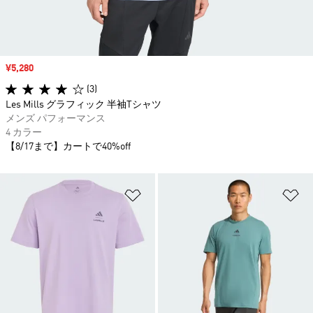
セール価格
¥5,280
(3)
Les Mills グラフィック 半袖Tシャツ
メンズ パフォーマンス
4 カラー
【8/17まで】カートで40%off
ほしいものリストに追加
ほ