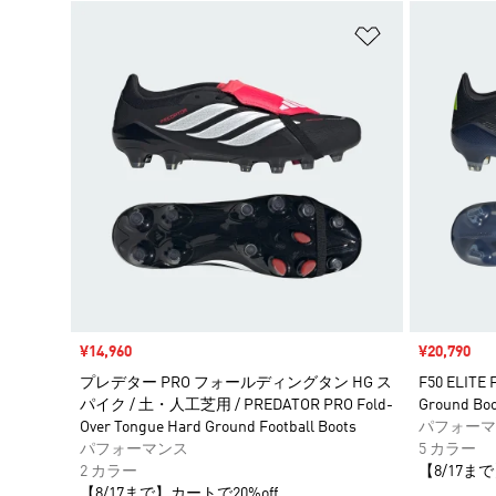
ほしいものリ
セール価格
¥14,960
セール価格
¥20,790
プレデター PRO フォールディングタン HG ス
F50 ELITE 
パイク / 土・人工芝用 / PREDATOR PRO Fold-
Ground Boo
Over Tongue Hard Ground Football Boots
パフォーマ
パフォーマンス
5 カラー
2 カラー
【8/17まで
【8/17まで】カートで20%off