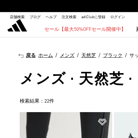
店舗検索
ブログ
ヘルプ
注文検索
adiClubに登録
ログイン
セール【最大50%OFFセール開催中】
戻る
ホーム
メンズ
天然芝
ブラック
サ
メンズ · 天然芝 
検索結果：22件
ほしいものリ