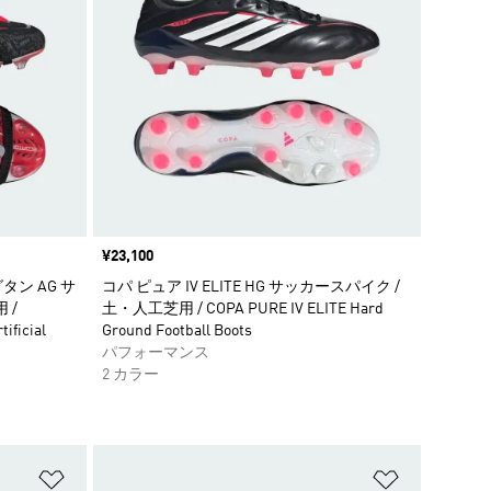
価格
¥23,100
タン AG サ
コパ ピュア IV ELITE HG サッカースパイク /
 /
土・人工芝用 / COPA PURE IV ELITE Hard
ificial
Ground Football Boots
パフォーマンス
2 カラー
ほしいものリストに追加
ほしいもの