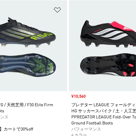
ストに追加
ほしいものリストに追加
セール価格
¥10,560
FG / 天然芝用 / F50 Elite Firm
プレデター LEAGUE フォールデ
ts
HG サッカースパイク / 土・人工芝
ンス
PPREDATOR LEAGUE Fold-Over To
Ground Football Boots
】カートで30%off
パフォーマンス
4 カラー