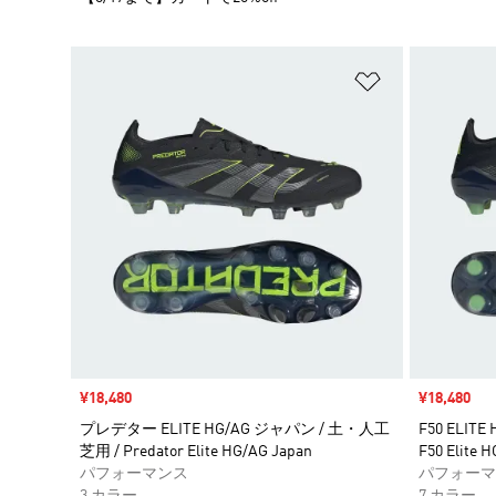
ほしいものリ
セール価格
¥18,480
セール価格
¥18,480
プレデター ELITE HG/AG ジャパン / 土・人工
F50 ELIT
芝用 / Predator Elite HG/AG Japan
F50 Elite 
パフォーマンス
パフォーマ
3 カラー
7 カラー