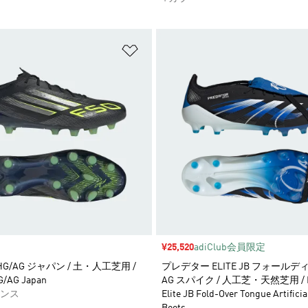
ストに追加
ほしいものリストに追加
セール価格
¥25,520
adiClub会員限定
E HG/AG ジャパン / 土・人工芝用 /
プレデター ELITE JB フォール
HG/AG Japan
AG スパイク / 人工芝・天然芝用 / Pr
ンス
Elite JB Fold-Over Tongue Artificia
Boots