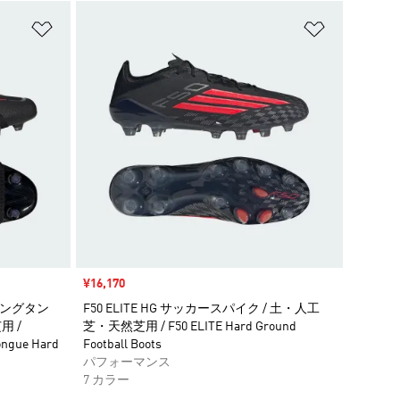
ほしいものリストに追加
ほしいもの
セール価格
¥16,170
ィングタン
F50 ELITE HG サッカースパイク / 土・人工
用 /
芝・天然芝用 / F50 ELITE Hard Ground
ngue Hard
Football Boots
パフォーマンス
7 カラー