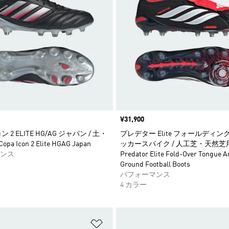
価格
¥31,900
 2 ELITE HG/AG ジャパン / 土・
プレデター Elite フォールディング
pa Icon 2 Elite HGAG Japan
ッカースパイク / 人工芝・天然芝用
ンス
Predator Elite Fold-Over Tongue Art
Ground Football Boots
パフォーマンス
4 カラー
ストに追加
ほしいものリストに追加