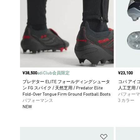
価格
¥38,500
adiClub会員限定
価格
¥23,100
プレデター ELITE フォールディングシュータ
コパ アイコン
ン FG スパイク / 天然芝用 / Predator Elite
人工芝用 / Co
Fold-Over Tongue Firm Ground Football Boots
パフォーマ
パフォーマンス
3 カラー
NEW
ほしいものリ