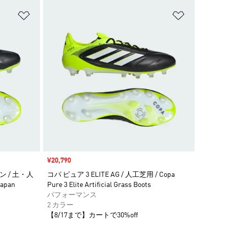
ほしいものリストに追加
ほしいもの
セール価格
¥20,790
パン / 土・人
コパ ピュア 3 ELITE AG / 人工芝用 / Copa
Japan
Pure 3 Elite Artificial Grass Boots
パフォーマンス
2 カラー
【8/17まで】カートで30%off