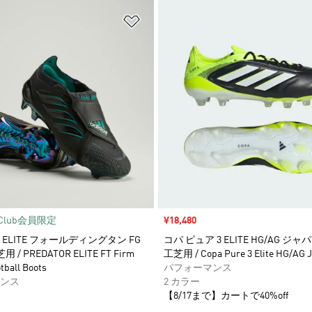
ストに追加
ほしいものリストに追加
iClub会員限定
セール価格
¥18,480
ELITE フォールディングタン FG
コパ ピュア 3 ELITE HG/AG ジャ
用 / PREDATOR ELITE FT Firm
工芝用 / Copa Pure 3 Elite HG/AG 
tball Boots
パフォーマンス
ンス
2 カラー
【8/17まで】カートで40%off