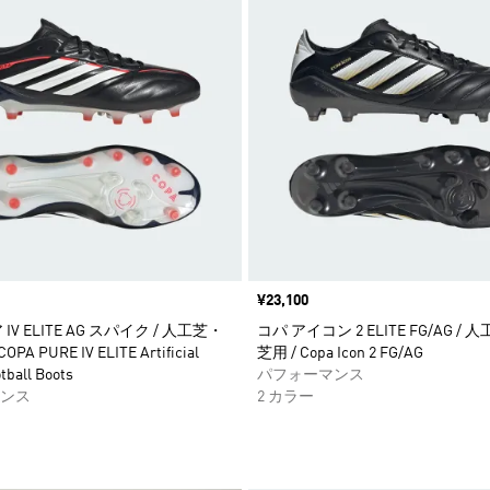
価格
¥23,100
IV ELITE AG スパイク / 人工芝・
コパ アイコン 2 ELITE FG/AG /
A PURE IV ELITE Artificial
芝用 / Copa Icon 2 FG/AG
tball Boots
パフォーマンス
ンス
2 カラー