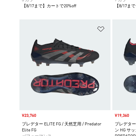
【8/17まで】カートで20%off
【8/17まで
ほしいものリ
セール価格
¥23,760
セール価格
¥19,360
プレデター ELITE FG / 天然芝用 / Predator
プレデター 
Elite FG
ン HG サ