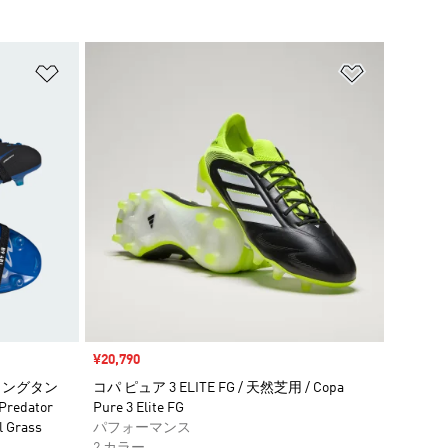
ほしいものリストに追加
ほしいもの
セール価格
¥20,790
ディングタン
コパ ピュア 3 ELITE FG / 天然芝用 / Copa
edator
Pure 3 Elite FG
l Grass
パフォーマンス
2 カラー