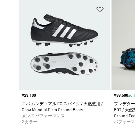
ほしいものリ
価格
¥23,100
価格
¥38,500
ad
コパ ムンディアル FG スパイク / 天然芝用 /
プレデター 
Copa Mundial Firm Ground Boots
EQT / 天然芝
メンズ パフォーマンス
Ground Foo
2 カラー
パフォーマ