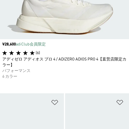
価格
¥28,600
adiClub会員限定
(6)
アディゼロ アディオス プロ 4 / ADIZERO ADIOS PRO 4【直営店限定カ
ラー】
パフォーマンス
6 カラー
ほしいものリストに追加
ほ