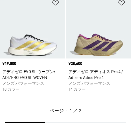
ほしいものリストに追加
ほ
価格
¥19,800
価格
¥28,600
アディゼロ EVO SL ウーブン/
アディゼロ アディオス Pro 4 /
ADIZERO EVO SL WOVEN
Adizero Adios Pro 4
メンズ パフォーマンス
メンズ パフォーマンス
18 カラー
14 カラー
ページ： 1 ／ 3