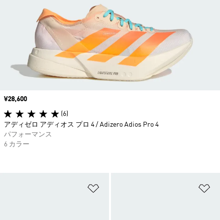
価格
¥28,600
(6)
アディゼロ アディオス プロ 4 / Adizero Adios Pro 4
パフォーマンス
6 カラー
ほしいものリストに追加
ほ