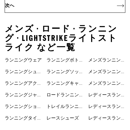
次へ
メンズ • ロード • ランニン
グ • LIGHTSTRIKEライトスト
ライク など一覧
ランニングウェア
ランニングボトム
メンズランニング
ス
ジャケット
ランニングシュー
ランニングソック
メンズランニング
ズ
ス
ショートパンツ
ランニングアクセ
ランニングキャッ
メンズランニング
サリー
プ
シューズ
ランニングジャケ
ロードランニング
レディースランニ
ット
シューズ
ングジャケット
ランニングショー
トレイルランニン
レディースランニ
トパンツ
グシューズ
ングショートパン
ランニングタイ
レースシューズ
レディースランニ
ツ
ツ・レギンス
ングシューズ