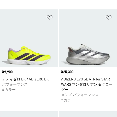
ほしいものリストに追加
ほ
価格
¥9,900
価格
¥25,300
アディゼロ BK / ADIZERO BK
ADIZERO EVO SL ATR for STAR
パフォーマンス
WARS マンダロリアン & グロー
6 カラー
グー
メンズ パフォーマンス
2 カラー