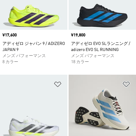
価格
¥17,600
価格
¥19,800
アディゼロ ジャパン 9 / ADIZERO
アディゼロ EVO SLランニング /
JAPAN 9
adizero EVO SL RUNNING
メンズ パフォーマンス
メンズ パフォーマンス
8 カラー
18 カラー
ほしいものリストに追加
ほ