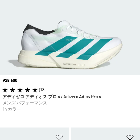
価格
¥28,600
(18)
アディゼロ アディオス プロ 4 / Adizero Adios Pro 4
メンズ パフォーマンス
14 カラー
ほしいものリストに追加
ほ