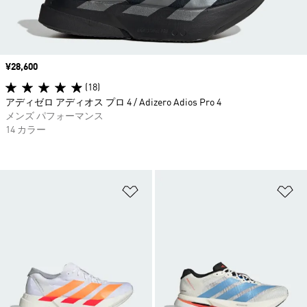
価格
¥28,600
(18)
アディゼロ アディオス プロ 4 / Adizero Adios Pro 4
メンズ パフォーマンス
14 カラー
ほしいものリストに追加
ほ