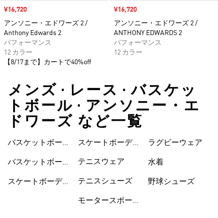
セール価格
¥16,720
セール価格
¥16,720
アンソニー・エドワーズ 2 /
アンソニー・エドワーズ 2 /
Anthony Edwards 2
ANTHONY EDWARDS 2
パフォーマンス
パフォーマンス
12 カラー
12 カラー
【8/17まで】カートで40%off
メンズ • レース • バスケッ
トボール • アンソニー・エ
ドワーズ など一覧
バスケットボール
スケートボーディ
ウェア
ラグビーウェア
ウェア
ングシューズ
テニスウェア
バスケットボール
水着
シューズ
テニスシューズ
スケートボーディ
野球シューズ
ングウェア
モータースポーツ