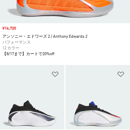
セール価格
¥16,720
アンソニー・エドワーズ 2 / Anthony Edwards 2
パフォーマンス
12 カラー
【8/17まで】カートで20%off
ほしいものリストに追加
ほ