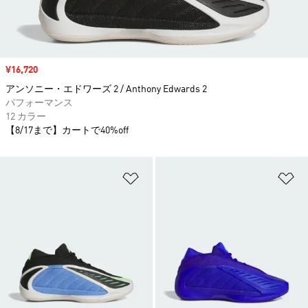
セール価格
¥16,720
アンソニー・エドワーズ 2 / Anthony Edwards 2
パフォーマンス
12 カラー
【8/17まで】カートで40%off
ほしいものリストに追加
ほ