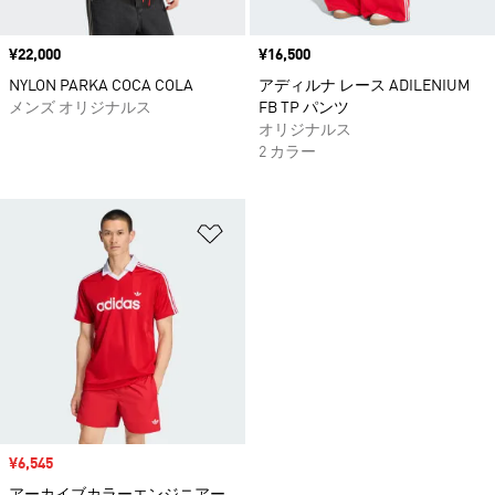
価格
¥22,000
価格
¥16,500
NYLON PARKA COCA COLA
アディルナ レース ADILENIUM
メンズ オリジナルス
FB TP パンツ
オリジナルス
2 カラー
ほしいものリストに追加
セール価格
¥6,545