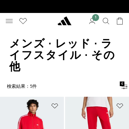
1
メンズ · レッド · ラ
イフスタイル · その
他
4
検索結果：5件
ほしいものリストに追加
ほ