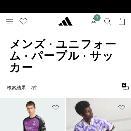
1
メンズ · ユニフォー
ム · パープル · サッ
カー
4
検索結果：2件
ほしいものリストに追加
ほ