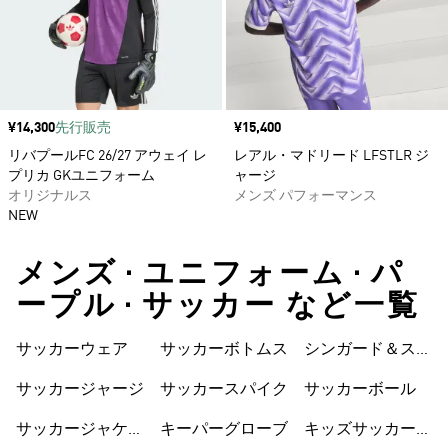
価格
¥14,300
先行販売
価格
¥15,400
リバプールFC 26/27 アウェイ レ
レアル・マドリード LFSTLR ジ
プリカ GKユニフォーム
ャージ
オリジナルス
メンズ パフォーマンス
NEW
メンズ • ユニフォーム • パ
ープル • サッカー など一覧
サッカーウェア
サッカーボトムス
シンガード＆スト
ラップ
サッカージャージ
サッカースパイク
サッカーボール
サッカージャケッ
キーパーグローブ
キッズサッカーウ