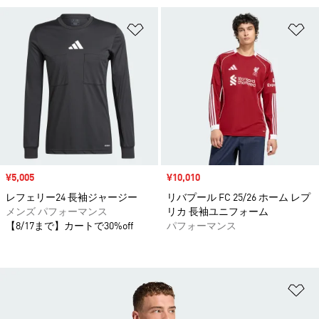
ほしいものリストに追加
ほ
セール価格
¥5,005
セール価格
¥10,010
レフェリー24 長袖ジャージー
リバプール FC 25/26 ホーム レプ
メンズ パフォーマンス
リカ 長袖ユニフォーム
【8/17まで】カートで30%off
パフォーマンス
ほ