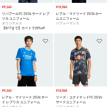
セール価格
¥9,240
セール価格
¥10,560
リバプールFC 25/26 サード レプ
レアル・マドリード 25/26 ホー
リカ ユニフォーム
ムユニフォーム
オリジナルス
パフォーマンス
【8/17まで】カートで20%off
ほしいものリストに追加
ほ
セール価格
¥9,240
セール価格
¥10,560
レアル・マドリード 25/26 サー
リーズ・ユナイテッドFC 25/26
ド レプリカ ユニフォーム
サードユニフォーム