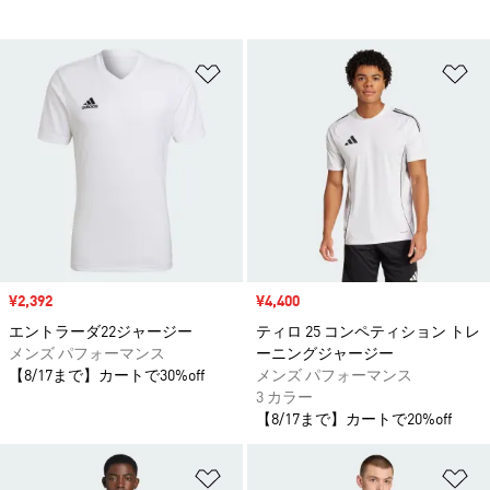
ほしいものリストに追加
ほ
セール価格
¥2,392
セール価格
¥4,400
エントラーダ22ジャージー
ティロ 25 コンペティション トレ
メンズ パフォーマンス
ーニングジャージー
【8/17まで】カートで30%off
メンズ パフォーマンス
3 カラー
【8/17まで】カートで20%off
ほしいものリストに追加
ほ