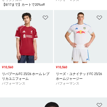
オリジナルス
パフォーマンス
【8/17まで】カートで20%off
ほしいものリストに追加
ほ
セール価格
¥10,560
セール価格
¥10,560
リバプールFC 25/26 ホーム レプ
リーズ・ユナイテッドFC 25/26
リカユニフォーム
ホームジャージー
パフォーマンス
パフォーマンス
ほ