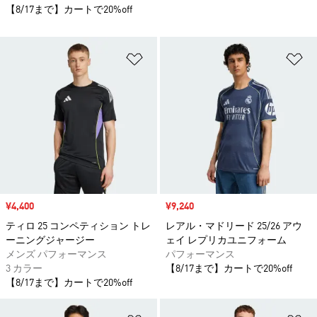
【8/17まで】カートで20%off
ほしいものリストに追加
ほ
セール価格
¥4,400
セール価格
¥9,240
ティロ 25 コンペティション トレ
レアル・マドリード 25/26 アウ
ーニングジャージー
ェイ レプリカユニフォーム
メンズ パフォーマンス
パフォーマンス
3 カラー
【8/17まで】カートで20%off
【8/17まで】カートで20%off