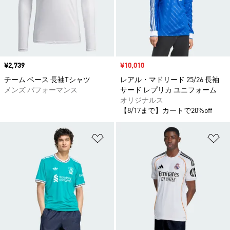
価格
¥2,739
セール価格
¥10,010
チーム ベース 長袖Tシャツ
レアル・マドリード 25/26 長袖
メンズ パフォーマンス
サード レプリカ ユニフォーム
オリジナルス
【8/17まで】カートで20%off
ほしいものリストに追加
ほ