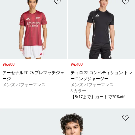
ほしいものリストに追加
ほ
セール価格
¥6,600
セール価格
¥4,400
アーセナルFC 26 プレマッチジャ
ティロ 25 コンペティション トレ
ージ
ーニングジャージー
メンズ パフォーマンス
メンズ パフォーマンス
3 カラー
【8/17まで】カートで20%off
ほ