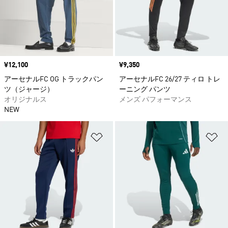
価格
¥12,100
価格
¥9,350
アーセナルFC OG トラックパン
アーセナルFC 26/27 ティロ トレ
ツ（ジャージ）
ーニング パンツ
オリジナルス
メンズ パフォーマンス
NEW
ほしいものリストに追加
ほ