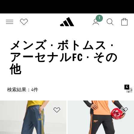
1
メンズ · ボトムス ·
アーセナルFC · その
他
4
検索結果：4件
ほしいものリストに追加
ほ