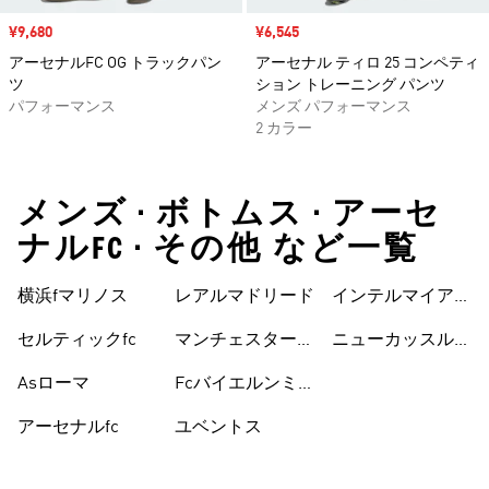
セール価格
¥9,680
セール価格
¥6,545
アーセナルFC OG トラックパン
アーセナル ティロ 25 コンペティ
ツ
ション トレーニング パンツ
パフォーマンス
メンズ パフォーマンス
2 カラー
メンズ • ボトムス • アーセ
ナルFC • その他 など一覧
横浜fマリノス
レアルマドリード
インテルマイアミ
cf
セルティックfc
マンチェスターユ
ニューカッスルユ
ナイテッド
ナイテッドfc
Asローマ
Fcバイエルンミ
ュンヘン
アーセナルfc
ユベントス