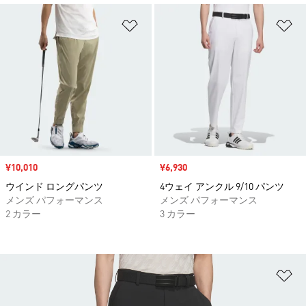
ほしいものリストに追加
ほ
セール価格
¥10,010
セール価格
¥6,930
ウインド ロングパンツ
4ウェイ アンクル 9/10 パンツ
メンズ パフォーマンス
メンズ パフォーマンス
2 カラー
3 カラー
ほ