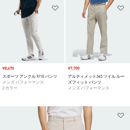
ほしいものリストに追加
ほ
セール価格
¥8,470
セール価格
¥7,700
スポーツ アンクル 9/10 パンツ
アルティメット365 ツイル ルー
メンズ パフォーマンス
ズフィット パンツ
3 カラー
メンズ パフォーマンス
ほ