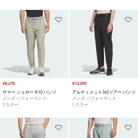
ほしいものリストに追加
ほ
セール価格
¥8,470
セール価格
¥13,090
サマー ジョガー 9/10 パンツ
アルティメット365ツアー パンツ
メンズ パフォーマンス
メンズ パフォーマンス
3 カラー
2 カラー
ほしいものリストに追加
ほ