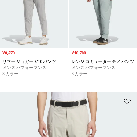
セール価格
¥8,470
セール価格
¥10,780
サマー ジョガー 9/10 パンツ
レンジ コミューター チノ パンツ
メンズ パフォーマンス
メンズ パフォーマンス
3 カラー
3 カラー
ほ