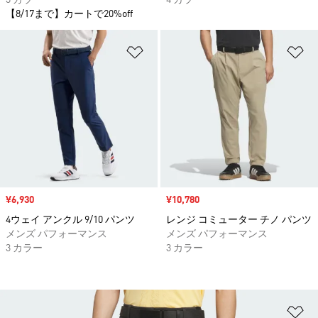
3 カラー
4 カラー
【8/17まで】カートで20%off
ほしいものリストに追加
ほ
セール価格
¥6,930
セール価格
¥10,780
4ウェイ アンクル 9/10 パンツ
レンジ コミューター チノ パンツ
メンズ パフォーマンス
メンズ パフォーマンス
3 カラー
3 カラー
ほ