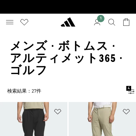
1
メンズ · ボトムス ·
アルティメット365 ·
ゴルフ
4
検索結果：27件
ほしいものリストに追加
ほ