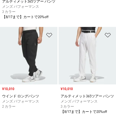
アルティメット365ツアー パンツ
メンズ パフォーマンス
3 カラー
【8/17まで】カートで20%off
ほしいものリストに追加
ほ
セール価格
¥10,010
セール価格
¥10,010
ウインド ロングパンツ
アルティメット365ツアー パンツ
メンズ パフォーマンス
メンズ パフォーマンス
2 カラー
3 カラー
【8/17まで】カートで20%off