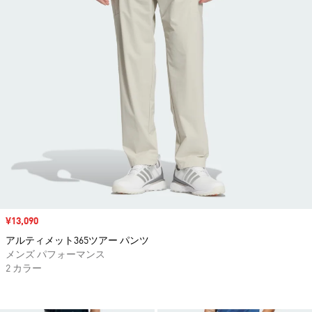
セール価格
¥13,090
アルティメット365ツアー パンツ
メンズ パフォーマンス
2 カラー