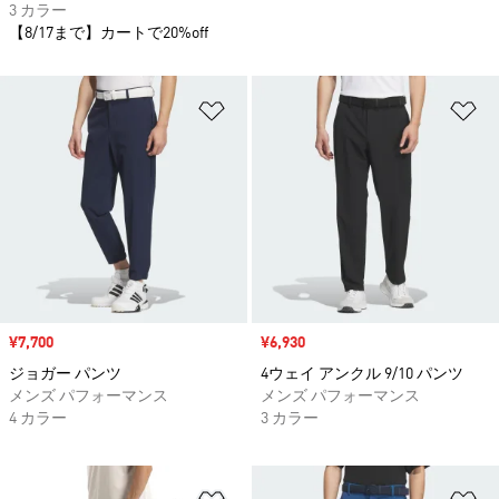
3 カラー
【8/17まで】カートで20%off
ほしいものリストに追加
ほ
セール価格
¥7,700
セール価格
¥6,930
ジョガー パンツ
4ウェイ アンクル 9/10 パンツ
メンズ パフォーマンス
メンズ パフォーマンス
4 カラー
3 カラー
ほしいものリストに追加
ほ