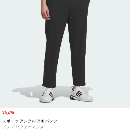
セール価格
¥8,470
スポーツ アンクル 9/10 パンツ
メンズ パフォーマンス