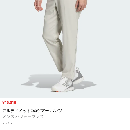
セール価格
¥10,010
アルティメット365ツアー パンツ
メンズ パフォーマンス
3 カラー