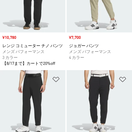
セール価格
¥10,780
セール価格
¥7,700
レンジ コミューター チノ パンツ
ジョガー パンツ
メンズ パフォーマンス
メンズ パフォーマンス
3 カラー
4 カラー
【8/17まで】カートで20%off
ほしいものリストに追加
ほ