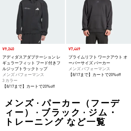
セール価格
¥9,240
セール価格
¥7,469
アディダスアダプテーション レ
プライムリフト ワークアウト オ
ギュラーフィット フード付きフ
ーバーサイズ パーカー
ルジップトラックトップ
メンズ パフォーマンス
メンズ パフォーマンス
【8/17まで】カートで20%off
3 カラー
【8/17まで】カートで20%off
メンズ • パーカー（フーデ
ィー） • ブラック • ジム・
トレーニング など一覧