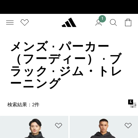
1
メンズ · パーカー
（フーディー） · ブ
ラック · ジム・トレ
ーニング
4
検索結果：2件
ほしいものリストに追加
ほ