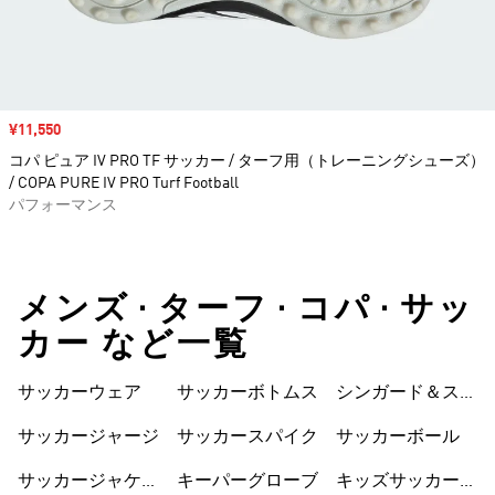
セール価格
¥11,550
コパ ピュア IV PRO TF サッカー / ターフ用（トレーニングシューズ）
/ COPA PURE IV PRO Turf Football
パフォーマンス
メンズ • ターフ • コパ • サッ
カー など一覧
サッカーウェア
サッカーボトムス
シンガード＆スト
ラップ
サッカージャージ
サッカースパイク
サッカーボール
サッカージャケッ
キーパーグローブ
キッズサッカーウ