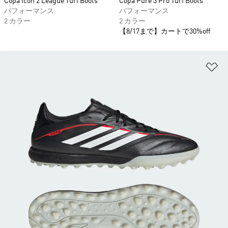
Copa Icon 2 League Turf Boots
Copa Pure 3 Pro Turf Boots
パフォーマンス
パフォーマンス
2 カラー
2 カラー
【8/17まで】カートで30%off
ほ