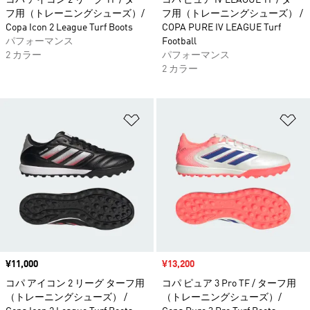
コパ アイコン 2 リーグ TF / ター
コパ ピュア IV LEAGUE TF / ター
フ用（トレーニングシューズ）/
フ用（トレーニングシューズ） /
Copa Icon 2 League Turf Boots
COPA PURE IV LEAGUE Turf
パフォーマンス
Football
2 カラー
パフォーマンス
2 カラー
ほしいものリストに追加
ほ
価格
¥11,000
セール価格
¥13,200
コパ アイコン 2 リーグ ターフ用
コパ ピュア 3 Pro TF / ターフ用
（トレーニングシューズ） /
（トレーニングシューズ）/