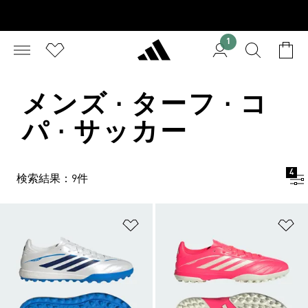
1
メンズ · ターフ · コ
パ · サッカー
4
検索結果：9件
ほしいものリストに追加
ほ