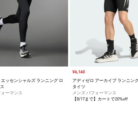
セール価格
¥6,160
 エッセンシャルズ ランニング ロ
アディゼロ アーカイブ ランニング
ス
タイツ
フォーマンス
メンズ パフォーマンス
【8/17まで】カートで20%off
ストに追加