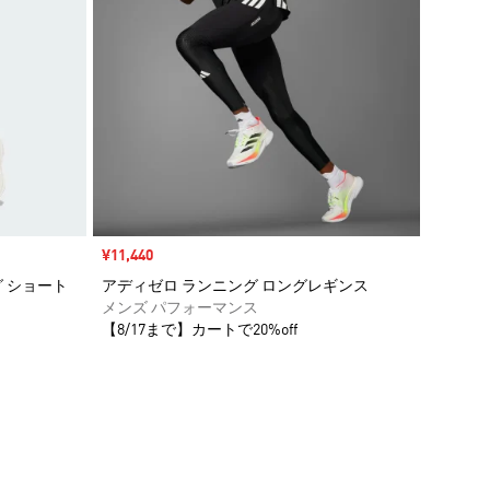
セール価格
¥11,440
 ショート
アディゼロ ランニング ロングレギンス
メンズ パフォーマンス
【8/17まで】カートで20%off