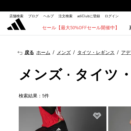
店舗検索
ブログ
ヘルプ
注文検索
adiClubに登録
ログイン
セール【最大50%OFFセール開催中】
戻る
ホーム
メンズ
タイツ・レギンス
アデ
メンズ · タイツ
検索結果：5件
ほしいものリ