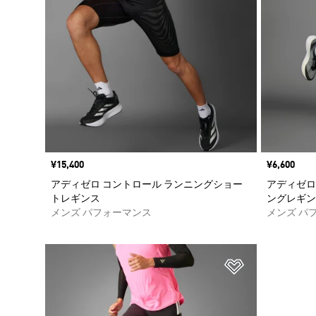
価格
¥15,400
価格
¥6,600
アディゼロ コントロール ランニングショー
アディゼロ
トレギンス
ングレギン
メンズ パフォーマンス
メンズ パ
ほしいものリ