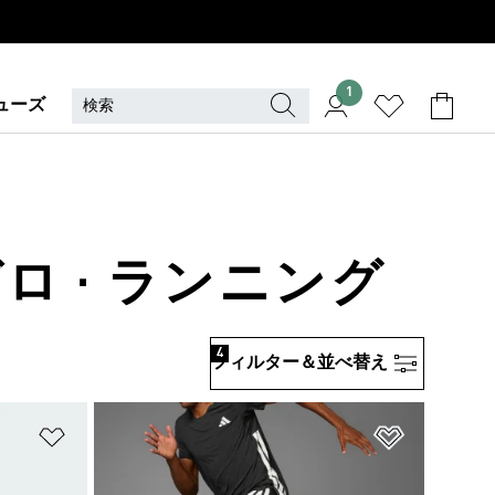
1
ューズ
ロ · ランニング
4
フィルター＆並べ替え
ほしいものリストに追加
ほしいもの