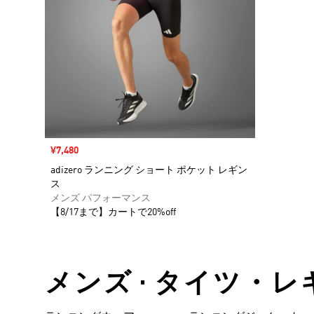
セール価格
¥7,480
adizero ランニング ショート ポケット レギン
ス
メンズ パフォーマンス
【8/17まで】カートで20%off
メンズ • タイツ・レ