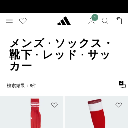
1
メンズ · ソックス・
靴下 · レッド · サッ
カー
4
検索結果：8件
ほしいものリストに追加
ほ