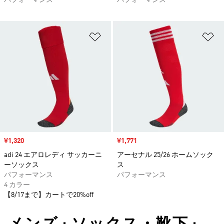
パフォーマンス
パフォーマンス
ほしいものリストに追加
ほ
セール価格
¥1,320
セール価格
¥1,771
adi 24 エアロレディ サッカーニ
アーセナル 25/26 ホームソック
ーソックス
ス
パフォーマンス
パフォーマンス
4 カラー
【8/17まで】カートで20%off