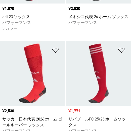
価格
¥1,870
価格
¥2,530
adi 23 ソックス
メキシコ代表 26 ホーム ソックス
パフォーマンス
パフォーマンス
5 カラー
ほしいものリストに追加
ほ
価格
¥2,530
セール価格
¥1,771
サッカー日本代表 2026 ホーム ゴ
リバプールFC 25/26 ホームソッ
ールキーパー ソックス
クス