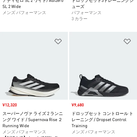
アディゼロ SL 2 ワイド/ Adizero
ドロップセット3トレーニングシ
SL 2 Wide
ューズ
メンズ パフォーマンス
パフォーマンス
3 カラー
ほしいものリストに追加
ほ
セール価格
¥12,320
セール価格
¥9,680
スーパーノヴァ ライズ 2 ランニ
ドロップセット コントロール ト
ング ワイド / Supernova Rise ２
レーニング / Dropset Control
Running Wide
Training
メンズ パフォーマンス
メンズ パフォーマンス