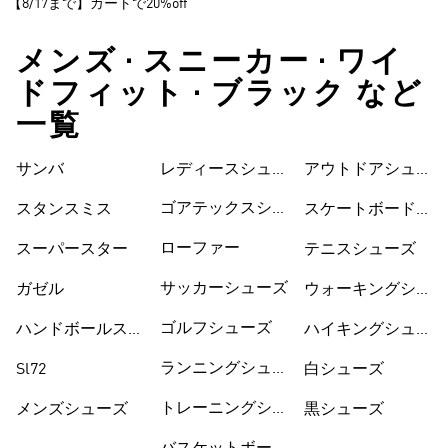
【8/17まで】カートで20%off
メンズ • スニーカー • ワイ
ドフィット • ブラック など
一覧
サンバ
レディースシュー
シューズ
アウトドアシュー
ズ
ズ
ゴアテックスシュ
スタンスミス
スケートボードシ
ーズ
ューズ
ローファー
スーパースター
テニスシューズ
サッカーシューズ
ガゼル
ウォーキングシュ
ーズ
ゴルフシューズ
ハンドボールスペ
ハイキングシュー
ツィアル
ズ
ランニングシュー
Sl72
白シューズ
ズ
トレーニングシュ
メンズシューズ
黒シューズ
ーズ