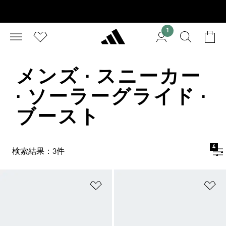
1
メンズ · スニーカー
· ソーラーグライド ·
ブースト
4
検索結果：3件
ほしいものリストに追加
ほ