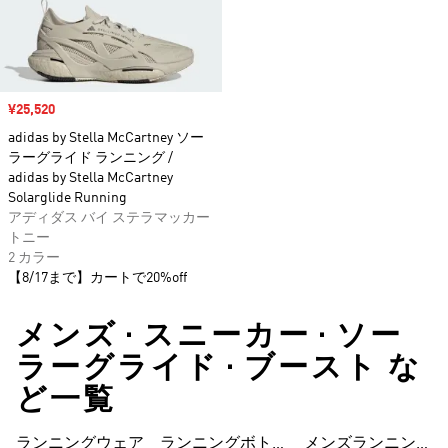
セール価格
¥25,520
adidas by Stella McCartney ソー
ラーグライド ランニング /
adidas by Stella McCartney
Solarglide Running
アディダス バイ ステラマッカー
トニー
2 カラー
【8/17まで】カートで20%off
メンズ • スニーカー • ソー
ラーグライド • ブースト な
ど一覧
ランニングウェア
ランニングボトム
メンズランニング