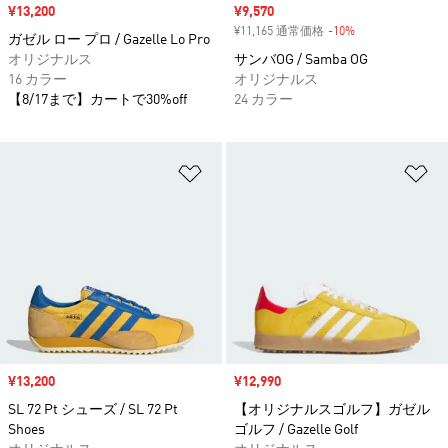
セール価格
¥13,200
セール価格
¥9,570
¥11,165 通常価格
-10%
割引
ガゼル ロー プロ / Gazelle Lo Pro
オリジナルス
サンバOG / Samba OG
16 カラー
オリジナルス
【8/17まで】カートで30%off
24 カラー
ほしいものリストに追加
ほ
セール価格
¥13,200
セール価格
¥12,990
SL 72 Pt シューズ / SL 72 Pt
【オリジナルスゴルフ】ガゼル
Shoes
ゴルフ / Gazelle Golf