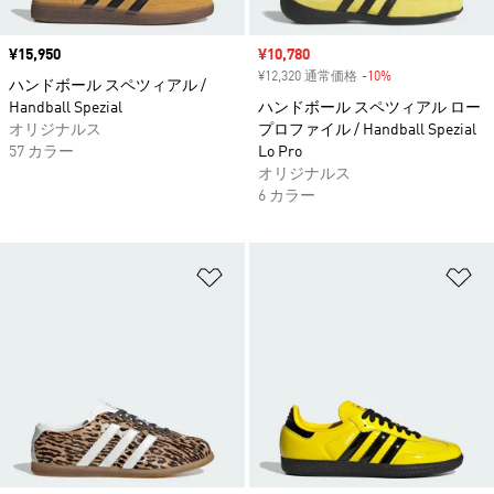
価格
¥15,950
セール価格
¥10,780
¥12,320 通常価格
-10%
割引
ハンドボール スペツィアル /
Handball Spezial
ハンドボール スペツィアル ロー
オリジナルス
プロファイル / Handball Spezial
57 カラー
Lo Pro
オリジナルス
6 カラー
ほしいものリストに追加
ほ