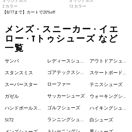
オリジナルス
オリジナルス
2 カラー
13 カラー
【8/17まで】カートで20%off
メンズ • スニーカー • イエ
ロー • Tトゥシューズ など
一覧
サンバ
レディースシュー
シューズ
アウトドアシュー
ズ
ズ
ゴアテックスシュ
スタンスミス
スケートボードシ
ーズ
ューズ
ローファー
スーパースター
テニスシューズ
サッカーシューズ
ガゼル
ウォーキングシュ
ーズ
ゴルフシューズ
ハンドボールスペ
ハイキングシュー
ツィアル
ズ
ランニングシュー
Sl72
白シューズ
ズ
トレーニングシュ