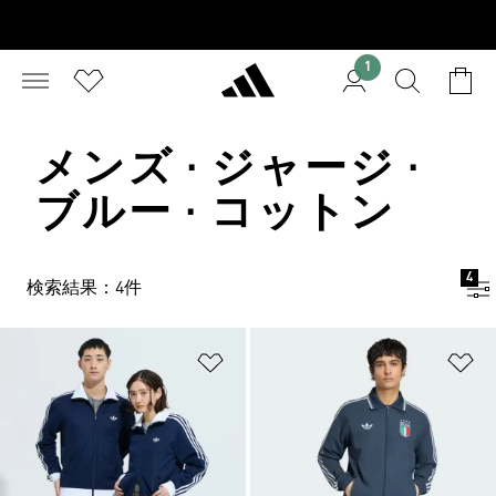
1
メンズ · ジャージ ·
ブルー · コットン
4
検索結果：4件
ほしいものリストに追加
ほ