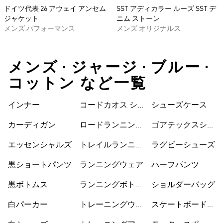
ドイツ代表 26 アウェイ アンセム
SST アディカラー ルーズ SST デ
ジャケット
ニム ストーン
メンズ パフォーマンス
メンズ オリジナルス
メンズ • ジャージ • ブルー •
コットン など一覧
インナー
コードカオス シ
シューズケース
ューズ
カーディガン
ロードランニング
ゴアテックスシュ
シューズ
ーズ
エッセンシャルズ
トレイルランニン
ラグビーシューズ
グシューズ
黒ショートパンツ
ランニングウェア
ハーフパンツ
黒ボトムス
ランニングボトム
ショルダーバッグ
ス
白パーカー
トレーニングウェ
スケートボードシ
ア
ューズ