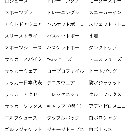
白シューズ
トレーニングアク
モータースポーツ
セサリー
ウェア
スポーツブラ
トレーニングシュ
スニーカーインソ
ーズ
ックス
アウトドアウェア
バスケットボール
スウェット（トレ
ウェア
ーナー）
スリーストライプ
バスケットボール
水着
ス
シューズ
スポーツシューズ
バスケットボール
タンクトップ
ショートパンツ
サッカースパイク
Y-3シューズ
テニスシューズ
サッカーウェア
ロープロファイル
トートバッグ
サッカー日本代表
テニスウェア
防水ジャケット
サッカーアクセサ
テレックスシュー
クルーソックス
リー
ズ
サッカーソックス
キャップ（帽子）
アディゼロスニー
カー
ゴルフシューズ
ダッフルバッグ
白ポロシャツ
ゴルフジャケット
ジャージトップス
白ボトムス