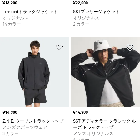
価格
¥13,200
価格
¥22,000
Firebirdトラックジャケット
SSTプレザージャケット
オリジナルス
オリジナルス
14 カラー
2 カラー
ほしいものリストに追加
ほ
価格
¥14,300
価格
¥14,300
Z.N.E. ウーブントラックトップ
SST アディカラー クラシック ル
メンズ スポーツウェア
ーズ トラックトップ
3 カラー
メンズ オリジナルス