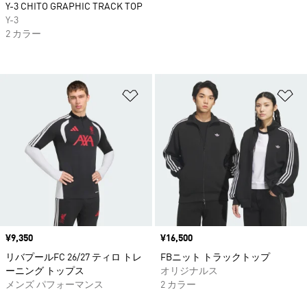
Y-3 CHITO GRAPHIC TRACK TOP
Y-3
2 カラー
ほしいものリストに追加
ほ
価格
¥9,350
価格
¥16,500
リバプールFC 26/27 ティロ トレ
FBニット トラックトップ
ーニング トップス
オリジナルス
メンズ パフォーマンス
2 カラー