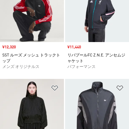
セール価格
¥12,320
セール価格
¥11,440
SST ルーズ メッシュ トラックト
リバプールFC Z.N.E. アンセムジ
ップ
ャケット
メンズ オリジナルス
パフォーマンス
ほしいものリストに追加
ほ