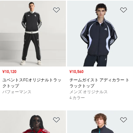
ほしいものリストに追加
ほ
セール価格
¥10,120
セール価格
¥10,560
ユベントスFCオリジナルトラッ
チームガイスト アディカラー ト
クトップ
ラックトップ
パフォーマンス
メンズ オリジナルス
4 カラー
ほしいものリストに追加
ほ