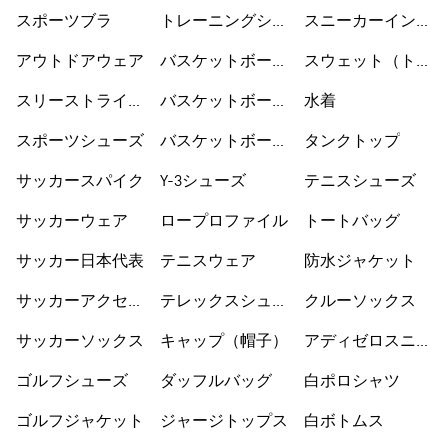
セサリー
ウェア
スポーツブラ
トレーニングシュ
スニーカーインソ
ーズ
ックス
アウトドアウェア
バスケットボール
スウェット（トレ
ウェア
ーナー）
スリーストライプ
バスケットボール
水着
ス
シューズ
スポーツシューズ
バスケットボール
タンクトップ
ショートパンツ
サッカースパイク
Y-3シューズ
テニスシューズ
サッカーウェア
ロープロファイル
トートバッグ
サッカー日本代表
テニスウェア
防水ジャケット
サッカーアクセサ
テレックスシュー
クルーソックス
リー
ズ
サッカーソックス
キャップ（帽子）
アディゼロスニー
カー
ゴルフシューズ
ダッフルバッグ
白ポロシャツ
ゴルフジャケット
ジャージトップス
白ボトムス