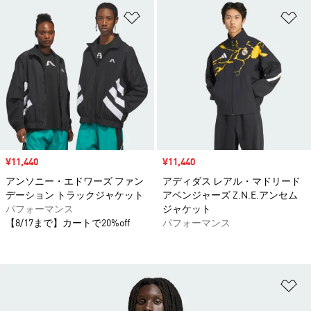
ほしいものリストに追加
ほ
セール価格
¥11,440
セール価格
¥11,440
アンソニー・エドワーズ ファン
アディダス レアル・マドリード
デーション トラックジャケット
アベンジャーズ Z.N.E.アンセム
パフォーマンス
ジャケット
【8/17まで】カートで20%off
パフォーマンス
ほ