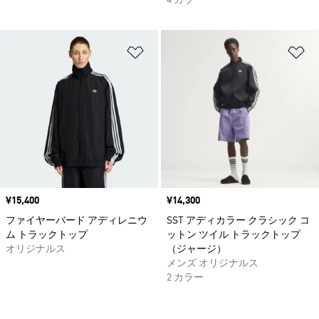
4 カラー
ほしいものリストに追加
ほ
価格
¥15,400
価格
¥14,300
ファイヤーバード アディレニウ
SST アディカラー クラシック コ
ム トラックトップ
ットン ツイル トラックトップ
オリジナルス
（ジャージ）
メンズ オリジナルス
2 カラー