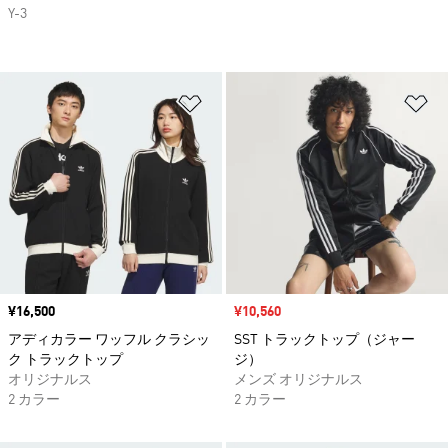
Y-3
ほしいものリストに追加
ほ
価格
¥16,500
セール価格
¥10,560
アディカラー ワッフル クラシッ
SST トラックトップ（ジャー
ク トラックトップ
ジ）
オリジナルス
メンズ オリジナルス
2 カラー
2 カラー