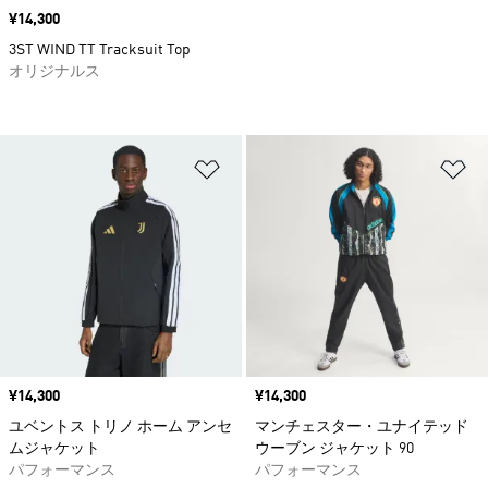
価格
¥14,300
3ST WIND TT Tracksuit Top
オリジナルス
ほしいものリストに追加
ほ
価格
¥14,300
価格
¥14,300
ユベントス トリノ ホーム アンセ
マンチェスター・ユナイテッド
ムジャケット
ウーブン ジャケット 90
パフォーマンス
パフォーマンス