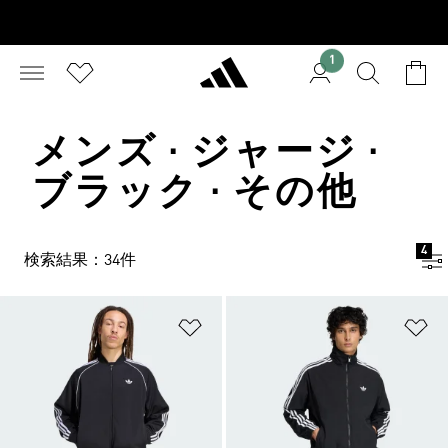
1
メンズ · ジャージ ·
ブラック · その他
4
検索結果：34件
ほしいものリストに追加
ほ