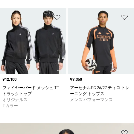
ほしいものリストに追加
ほ
価格
¥12,100
価格
¥9,350
ファイヤーバード メッシュ TT
アーセナルFC 26/27 ティロ トレ
トラックトップ
ーニング トップス
オリジナルス
メンズ パフォーマンス
2 カラー
ほ