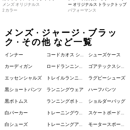
メンズ オリジナルス
ー オリジナルス トラックトップ
2 カラー
パフォーマンス
メンズ • ジャージ • ブラッ
ク • その他 など一覧
インナー
コードカオス シ
シューズケース
ューズ
カーディガン
ロードランニング
ゴアテックスシュ
シューズ
ーズ
エッセンシャルズ
トレイルランニン
ラグビーシューズ
グシューズ
黒ショートパンツ
ランニングウェア
ハーフパンツ
黒ボトムス
ランニングボトム
ショルダーバッグ
ス
白パーカー
トレーニングウェ
スケートボードシ
ア
ューズ
白シューズ
トレーニングアク
モータースポーツ