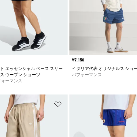
価格
¥7,150
ト エッセンシャル ベース スリー
イタリア代表 オリジナルス ショ
ス ウーブン ショーツ
パフォーマンス
フォーマンス
ストに追加
ほしいものリストに追加