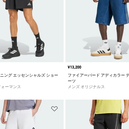
価格
¥13,200
ランニング エッセンシャルズ ショー
ファイアーバード アディカラー デ
ーツ
フォーマンス
メンズ オリジナルス
ストに追加
ほしいものリストに追加