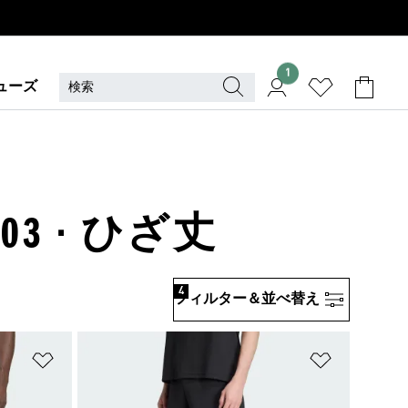
1
ューズ
3 · ひざ丈
4
フィルター＆並べ替え
ほしいものリストに追加
ほしいもの