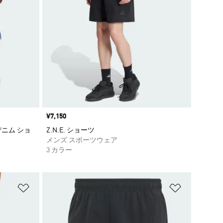
価格
¥7,150
ニム ショ
Z.N.E. ショーツ
メンズ スポーツウェア
3 カラー
ほしいものリストに追加
ほしいもの