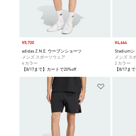
セール価格
¥5,720
セール価格
¥4,664
adidas Z.N.E. ウーブンショーツ
Stadium
メンズ スポーツウェア
メンズ ス
4 カラー
2 カラー
【8/17まで】カートで20%off
【8/17まで
ほしいものリ