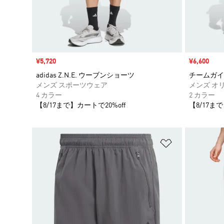
セール価格
¥5,720
セール価格
¥6,600
adidas Z.N.E. ウーブンショーツ
チームガイ
メンズ スポーツウェア
メンズ オ
4 カラー
2 カラー
【8/17まで】カートで20%off
【8/17まで
ほしいものリ