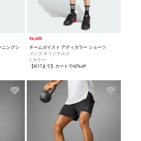
セール価格
¥6,600
レーニングシ
チームガイスト アディカラー ショーツ
メンズ オリジナルス
2 カラー
【8/17まで】カートで40%off
ほしいものリストに追加
ほしいもの