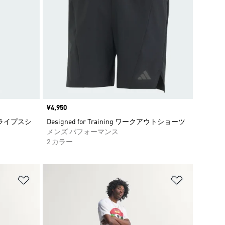
価格
¥4,950
ーストライプスシ
Designed for Training ワークアウトショーツ
メンズ パフォーマンス
2 カラー
ほしいものリストに追加
ほしいもの