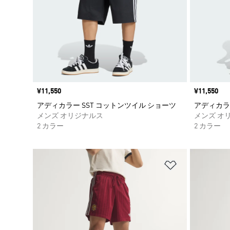
価格
¥11,550
価格
¥11,550
アディカラー SST コットンツイル ショーツ
アディカラ
メンズ オリジナルス
メンズ オ
2 カラー
2 カラー
ほしいものリ