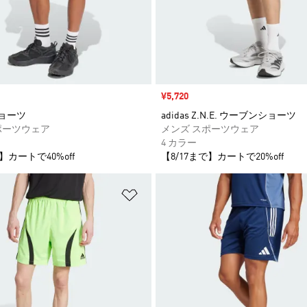
セール価格
¥5,720
ショーツ
adidas Z.N.E. ウーブンショーツ
ポーツウェア
メンズ スポーツウェア
4 カラー
】カートで40%off
【8/17まで】カートで20%off
ストに追加
ほしいものリストに追加