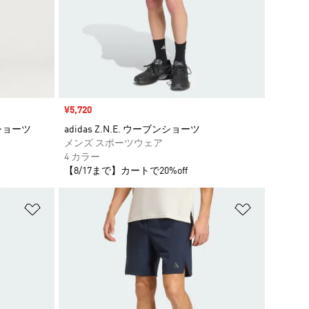
セール価格
¥5,720
ショーツ
adidas Z.N.E. ウーブンショーツ
メンズ スポーツウェア
4 カラー
【8/17まで】カートで20%off
ほしいものリストに追加
ほしいもの