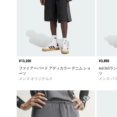
価格
¥13,200
価格
¥3,850
ファイアーバード アディカラー デニム ショ
Adi365
ーツ
ツ
メンズ オリジナルス
メンズ パ
ほしいものリ