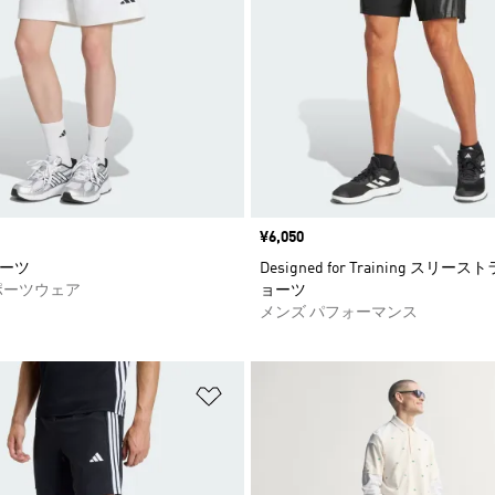
価格
¥6,050
ショーツ
Designed for Training スリ
ポーツウェア
ョーツ
メンズ パフォーマンス
ストに追加
ほしいものリストに追加