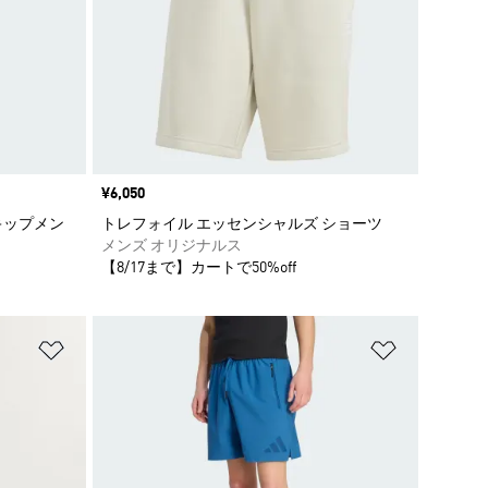
価格
¥6,050
キップメン
トレフォイル エッセンシャルズ ショーツ
メンズ オリジナルス
【8/17まで】カートで50%off
ほしいものリストに追加
ほしいもの