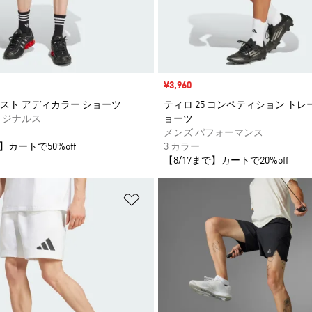
セール価格
¥3,960
スト アディカラー ショーツ
ティロ 25 コンペティション ト
リジナルス
ョーツ
メンズ パフォーマンス
】カートで50%off
3 カラー
【8/17まで】カートで20%off
ストに追加
ほしいものリストに追加