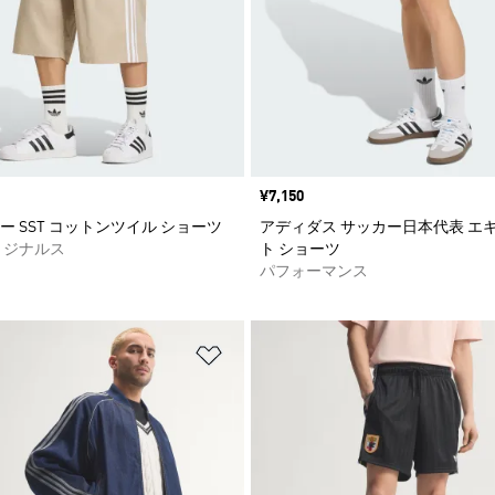
価格
¥7,150
ー SST コットンツイル ショーツ
アディダス サッカー日本代表 エ
リジナルス
ト ショーツ
パフォーマンス
ストに追加
ほしいものリストに追加