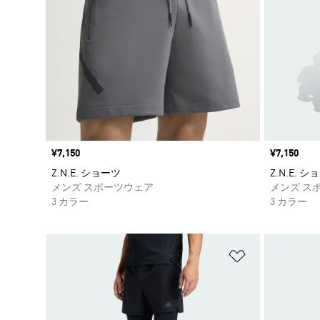
価格
¥7,150
価格
¥7,150
Z.N.E. ショーツ
Z.N.E. 
メンズ スポーツウェア
メンズ ス
3 カラー
3 カラー
ほしいものリ