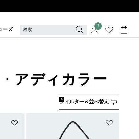
1
ューズ
 · アディカラー
4
フィルター＆並べ替え
ほしいものリストに追加
ほしいもの