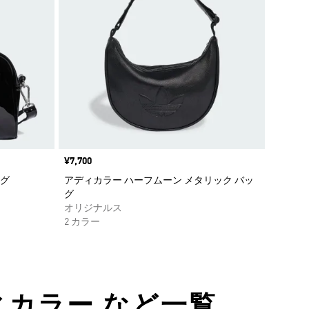
価格
¥7,700
ッグ
アディカラー ハーフムーン メタリック バッ
グ
オリジナルス
2 カラー
ディカラー など一覧