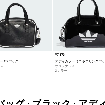
価格
¥7,370
 XS バッグ
アディカラー ミニボウリングバ
ス
オリジナルス
2 カラー
バッグ • ブラック • ア