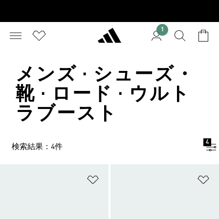
1
メンズ · シューズ・
靴 · ロード · ウルト
ラブースト
4
検索結果：4件
ほしいものリストに追加
ほ