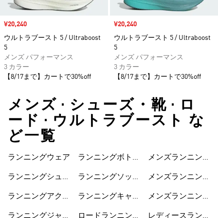
セール価格
¥20,240
セール価格
¥20,240
ウルトラブースト 5 / Ultraboost
ウルトラブースト 5 / Ultraboost
5
5
メンズ パフォーマンス
メンズ パフォーマンス
3 カラー
3 カラー
【8/17まで】カートで30%off
【8/17まで】カートで30%off
メンズ • シューズ・靴 • ロ
ード • ウルトラブースト な
ど一覧
ランニングウェア
ランニングボトム
メンズランニング
ス
ジャケット
ランニングシュー
ランニングソック
メンズランニング
ズ
ス
ショートパンツ
ランニングアクセ
ランニングキャッ
メンズランニング
サリー
プ
シューズ
ランニングジャケ
ロードランニング
レディースランニ