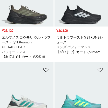
セール価格
¥21,120
セール価格
¥24,640
エルマノス コウモリ ウルトラブ
ウルトラブースト 5 STRUNGシ
ースト 5/H.Koumori
ューズ
ULTRABOOST 5
メンズ パフォーマンス
パフォーマンス
【8/17まで】カートで20%off
【8/17まで】カートで20%off
ほしいものリストに追加
ほ