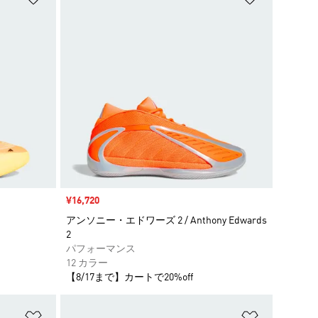
セール価格
¥16,720
アンソニー・エドワーズ 2 / Anthony Edwards
2
パフォーマンス
12 カラー
【8/17まで】カートで20%off
ほしいものリストに追加
ほしいもの