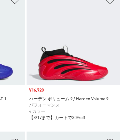
セール価格
¥16,720
T 1
ハーデン ボリューム 9 / Harden Volume 9
パフォーマンス
4 カラー
【8/17まで】カートで30%off