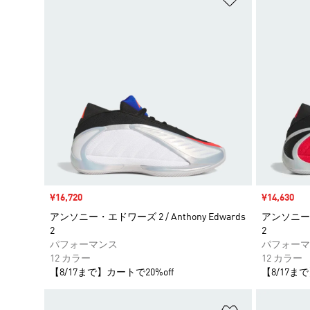
セール価格
¥16,720
セール価格
¥14,630
アンソニー・エドワーズ 2 / Anthony Edwards
アンソニー・エ
2
2
パフォーマンス
パフォーマ
12 カラー
12 カラー
【8/17まで】カートで20%off
【8/17まで
ほしいものリ