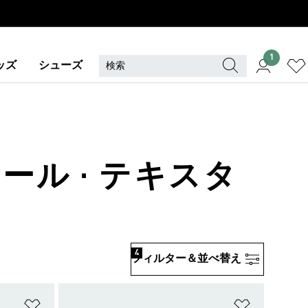
1
ッズ
シューズ
ール · テキスタ
4
フィルター＆並べ替え
ほしいものリストに追加
ほしいもの