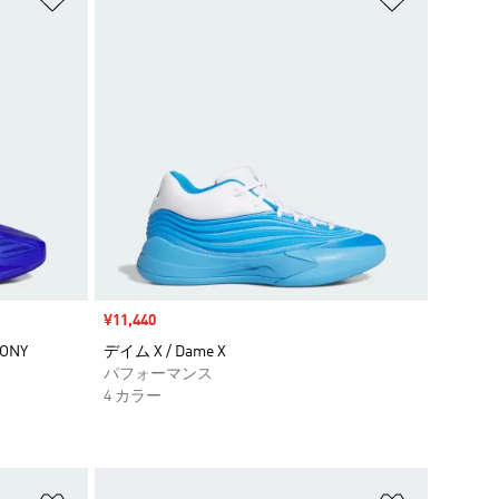
セール価格
¥11,440
ONY
デイム X / Dame X
パフォーマンス
4 カラー
ほしいものリストに追加
ほしいもの