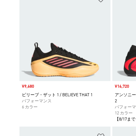
セール価格
¥9,680
セール価格
¥16,720
ビリーブ・ザット 1 / BELIEVE THAT 1
アンソニー・エ
パフォーマンス
2
6 カラー
パフォーマ
12 カラー
【8/17まで
ほしいものリ