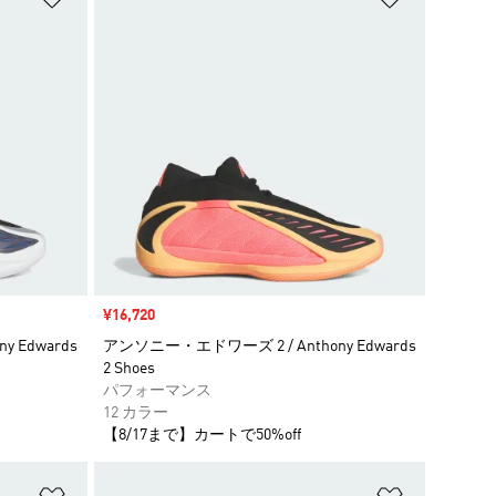
セール価格
¥16,720
 Edwards
アンソニー・エドワーズ 2 / Anthony Edwards
2 Shoes
パフォーマンス
12 カラー
【8/17まで】カートで50%off
ほしいものリストに追加
ほしいもの