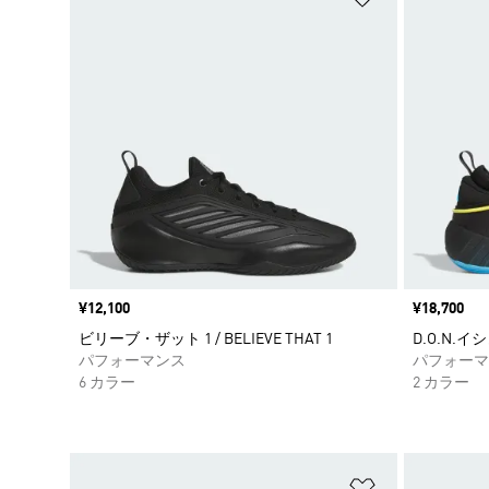
価格
¥12,100
価格
¥18,700
ビリーブ・ザット 1 / BELIEVE THAT 1
D.O.N.イシュ
パフォーマンス
パフォーマ
6 カラー
2 カラー
ほしいものリ