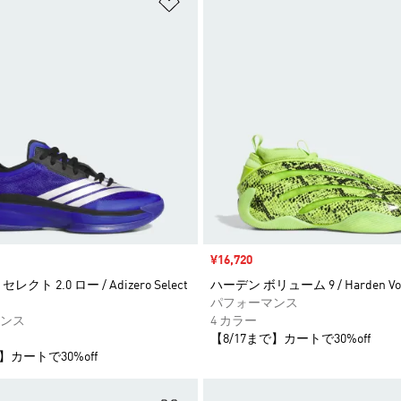
ストに追加
ほしいものリストに追加
セール価格
¥16,720
クト 2.0 ロー / Adizero Select
ハーデン ボリューム 9 / Harden Vol
パフォーマンス
ンス
4 カラー
【8/17まで】カートで30%off
】カートで30%off