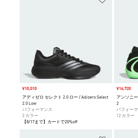
セール価格
¥10,010
セール価格
¥16,720
アディゼロ セレクト 2.0 ロー / Adizero Select
アンソニー・エ
2.0 Low
2
パフォーマンス
パフォーマ
2 カラー
12 カラー
【8/17まで】カートで20%off
ほしいものリ