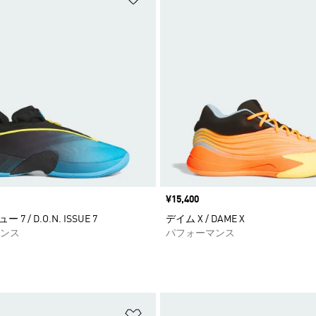
価格
¥15,400
ー 7 / D.O.N. ISSUE 7
デイム X / DAME X
ンス
パフォーマンス
ストに追加
ほしいものリストに追加