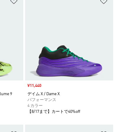
ほしいものリストに追加
ほしいもの
セール価格
¥11,440
ume 9
デイム X / Dame X
パフォーマンス
4 カラー
【8/17まで】カートで40%off