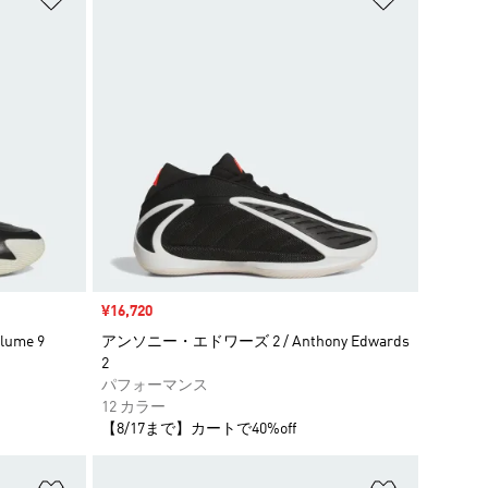
セール価格
¥16,720
ume 9
アンソニー・エドワーズ 2 / Anthony Edwards
2
パフォーマンス
12 カラー
【8/17まで】カートで40%off
ほしいものリストに追加
ほしいもの