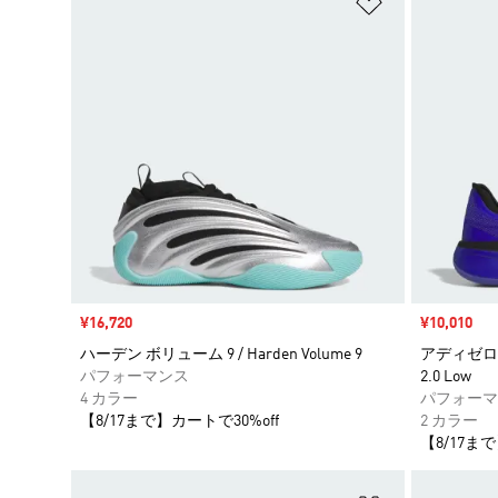
ほしいものリ
セール価格
¥16,720
セール価格
¥10,010
ハーデン ボリューム 9 / Harden Volume 9
アディゼロ セレ
パフォーマンス
2.0 Low
4 カラー
パフォーマ
【8/17まで】カートで30%off
2 カラー
【8/17まで