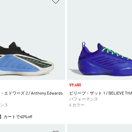
セール価格
¥9,680
ドワーズ 2 / Anthony Edwards
ビリーブ・ザット 1 / BELIEVE THA
パフォーマンス
ンス
6 カラー
】カートで40%off