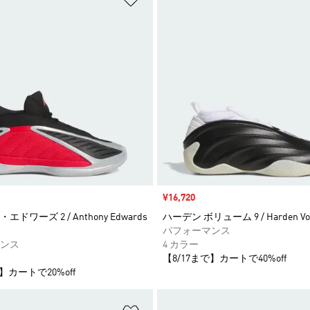
セール価格
¥16,720
ドワーズ 2 / Anthony Edwards
ハーデン ボリューム 9 / Harden Vol
パフォーマンス
ンス
4 カラー
【8/17まで】カートで40%off
】カートで20%off
ストに追加
ほしいものリストに追加