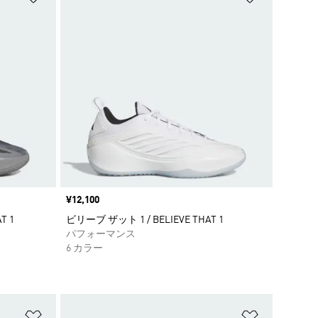
価格
¥12,100
T 1
ビリーブ ザット 1 / BELIEVE THAT 1
パフォーマンス
6 カラー
ほしいものリストに追加
ほしいもの