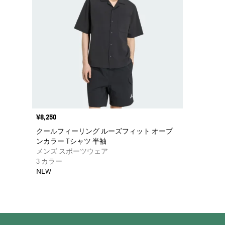
価格
¥8,250
クールフィーリング ルーズフィット オープ
ンカラー Tシャツ 半袖
メンズ スポーツウェア
3 カラー
NEW