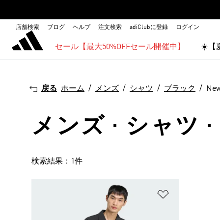
店舗検索
ブログ
ヘルプ
注文検索
adiClubに登録
ログイン
セール【最大50%OFFセール開催中】
☀️
戻る
ホーム
メンズ
シャツ
ブラック
New
メンズ · シャツ · ブ
検索結果：1件
ほしいものリ