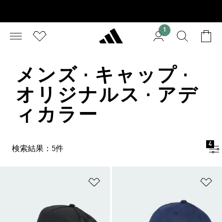
1
メンズ · キャップ ·
オリジナルス · アデ
ィカラー
4
検索結果：5件
ほしいものリストに追加
ほ