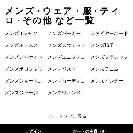
メンズ • ウェア・服 • ティ
ロ • その他 など一覧
レーカー
メンズ Tシャツ
メンズパーカー
ファイヤーバード
メンズボトムス
メンズスウェット
メンズ帽子
メンズジャケット
メンズユニフォー
メンズクラシック
ム
メンズポロシャツ
メンズベスト
メンズデニム
メンズショートパ
メンズカーディガ
メンズインナー
ンツ
ン
メンズジャージ
メンズウィンドブ
トップに戻る
ログイン
カートの中身（0）