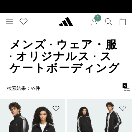
1
メンズ · ウェア・服
· オリジナルス · ス
ケートボーディング
4
検索結果：49件
ほしいものリストに追加
ほ