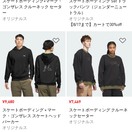
スケートボーディング×マーク・
スケートボーディング Sst トラ
ゴンザレス クルーネック セータ
ックパンツ（ジェンダーニュー
ー
トラル）
オリジナルス
オリジナルス
【8/17まで】カートで30%off
ほしいものリストに追加
ほ
セール価格
¥9,680
セール価格
¥7,469
スケートボーディング × マー
スケートボーディング クルーネ
ク・ゴンザレス スケートヘッド
ックセーター
パーカー
オリジナルス
オリジナルス