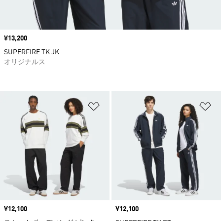
価格
¥13,200
SUPERFIRE TK JK
オリジナルス
ほしいものリストに追加
ほ
価格
¥12,100
価格
¥12,100