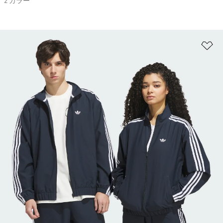
2 カラー
ほ