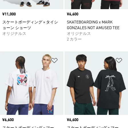
価格
¥11,000
価格
¥6,600
スケートボーディング × タイシ
SKATEBOARDING x MARK
ョーン ショーツ
GONZALES NOT AMUSED TEE
オリジナルス
オリジナルス
2 カラー
ほしいものリストに追加
ほ
価格
¥6,600
価格
¥6,600