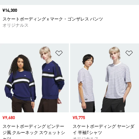
価格
¥14,300
スケートボーディング x マーク・ゴンザレス パンツ
オリジナルス
ほしいものリストに追加
ほ
セール価格
¥9,680
セール価格
¥5,775
スケートボーディング ビンテー
スケートボーディング ヤーンダ
ジ風 クルーネック スウェットシ
イ 半袖Tシャツ