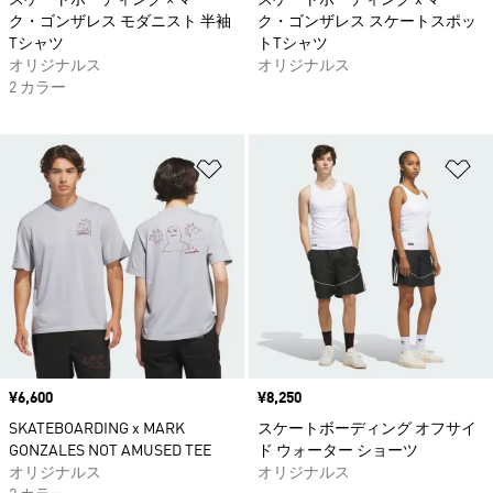
スケートボーディング × マー
スケートボーディング x マー
ク・ゴンザレス モダニスト 半袖
ク・ゴンザレス スケートスポッ
Tシャツ
トTシャツ
オリジナルス
オリジナルス
2 カラー
ほしいものリストに追加
ほ
価格
¥6,600
価格
¥8,250
SKATEBOARDING x MARK
スケートボーディング オフサイ
GONZALES NOT AMUSED TEE
ド ウォーター ショーツ
オリジナルス
オリジナルス