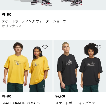
価格
¥8,800
スケートボーディング ウォーター ショーツ
オリジナルス
ほしいものリストに追加
ほ
価格
¥6,600
価格
¥6,600
SKATEBOARDING x MARK
スケートボーディング x マー