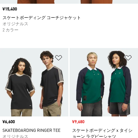
価格
¥15,400
スケートボーディング コーチジャケット
オリジナルス
2 カラー
ほしいものリストに追加
ほ
価格
¥6,600
セール価格
¥9,680
SKATEBOARDING RINGER TEE
スケートボーディングｘタイシ
オリジナルス
ョーン ラグビーシャツ