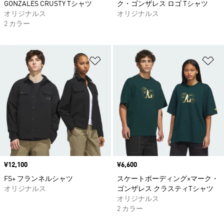
GONZALES CRUSTY Tシャツ
ク・ゴンザレス ロゴ Tシャツ
オリジナルス
オリジナルス
2 カラー
ほしいものリストに追加
ほ
価格
¥12,100
価格
¥6,600
FS+ フランネルシャツ
スケートボーディング×マーク・
オリジナルス
ゴンザレス クラスティTシャツ
オリジナルス
2 カラー