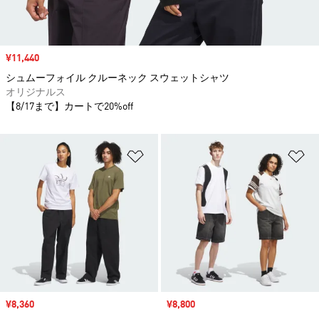
セール価格
¥11,440
シュムーフォイル クルーネック スウェットシャツ
オリジナルス
【8/17まで】カートで20%off
ほしいものリストに追加
ほ
セール価格
¥8,360
セール価格
¥8,800