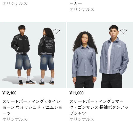
オリジナルス
ーカー
オリジナルス
ほしいものリストに追加
ほ
価格
¥12,100
価格
¥11,000
スケートボーディング × タイシ
スケートボーディングｘマー
ョーン ウォッシュド デニムショ
ク・ゴンザレス 長袖ボタンアッ
ーツ
プシャツ
オリジナルス
オリジナルス