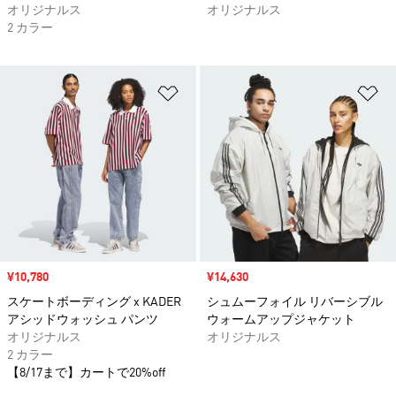
オリジナルス
オリジナルス
2 カラー
ほしいものリストに追加
ほ
セール価格
¥10,780
セール価格
¥14,630
スケートボーディング x KADER
シュムーフォイル リバーシブル
アシッドウォッシュ パンツ
ウォームアップジャケット
オリジナルス
オリジナルス
2 カラー
【8/17まで】カートで20%off