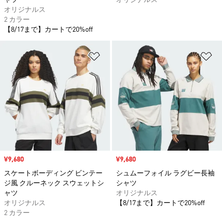
ャツ
オリジナルス
オリジナルス
2 カラー
【8/17まで】カートで20%off
ほしいものリストに追加
ほ
セール価格
¥9,680
セール価格
¥9,680
スケートボーディング ビンテー
シュムーフォイル ラグビー長袖
ジ風 クルーネック スウェットシ
シャツ
ャツ
オリジナルス
オリジナルス
【8/17まで】カートで20%off
2 カラー