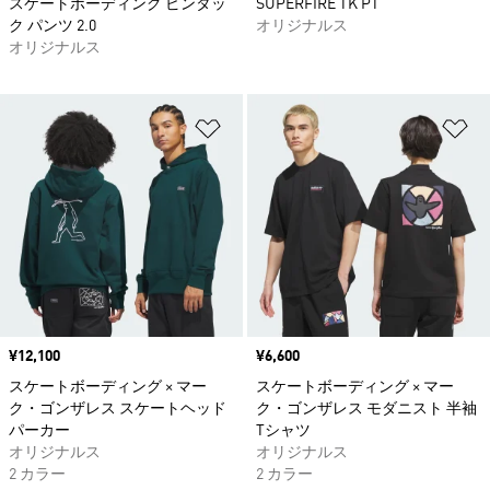
スケートボーディング ピンタッ
SUPERFIRE TK PT
ク パンツ 2.0
オリジナルス
オリジナルス
ほしいものリストに追加
ほ
価格
¥12,100
価格
¥6,600
スケートボーディング × マー
スケートボーディング × マー
ク・ゴンザレス スケートヘッド
ク・ゴンザレス モダニスト 半袖
パーカー
Tシャツ
オリジナルス
オリジナルス
2 カラー
2 カラー