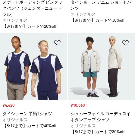
スケートボーディング ピンタッ
タイショーン デニム ショートパ
クパンツ（ジェンダーニュート
ンツ
ラル）
オリジナルス
オリジナルス
【8/17まで】カートで30%off
【8/17まで】カートで20%off
ほしいものリストに追加
ほ
セール価格
¥4,620
セール価格
¥10,560
タイショーン 半袖Tシャツ
シュムーフォイル コーデュロイ
オリジナルス
ボタンアップ シャツ
【8/17まで】カートで40%off
オリジナルス
【8/17まで】カートで30%off