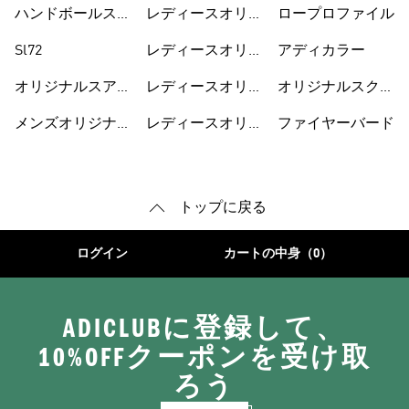
スジャージ
ーズ
ハンドボールスペ
レディースオリジ
ロープロファイル
ツィアル
ナルス
Sl72
レディースオリジ
アディカラー
ナルスシューズ
オリジナルスアク
レディースオリジ
オリジナルスクラ
セサリー
ナルスウェア
シック
メンズオリジナル
レディースオリジ
ファイヤーバード
ス
ナルス Tシャツ
トップに戻る
ログイン
カートの中身（0）
ADICLUBに登録して、
10%OFFクーポンを受け取
ろう