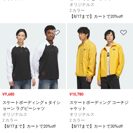
オリジナルス
2 カラー
【8/17まで】カートで20%off
ほしいものリストに追加
ほ
セール価格
¥9,680
セール価格
¥10,780
スケートボーディングｘタイシ
スケートボーディング コーチジ
ョーン ラグビーシャツ
ャケット
オリジナルス
オリジナルス
2 カラー
2 カラー
【8/17まで】カートで20%off
【8/17まで】カートで30%off