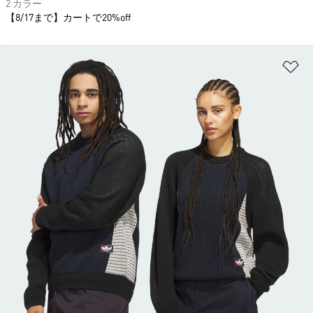
2 カラー
【8/17まで】カートで20%off
ほ