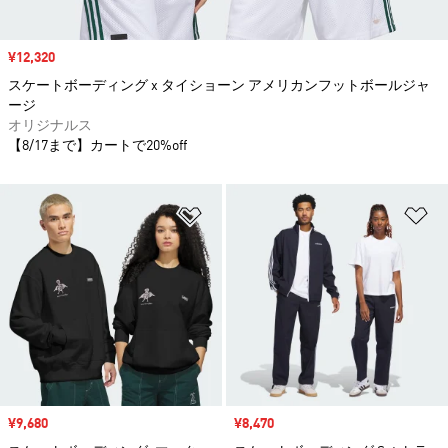
セール価格
¥12,320
スケートボーディング x タイショーン アメリカンフットボールジャ
ージ
オリジナルス
【8/17まで】カートで20%off
ほしいものリストに追加
ほ
セール価格
¥9,680
セール価格
¥8,470