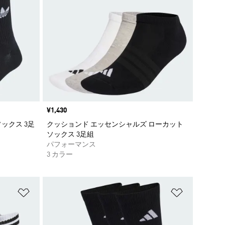
価格
¥1,430
ックス 3足
クッションド エッセンシャルズ ローカット
ソックス 3足組
パフォーマンス
3 カラー
ほしいものリストに追加
ほしいもの