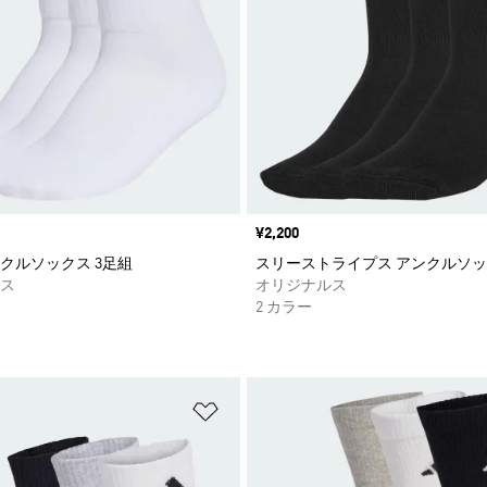
価格
¥2,200
クルソックス 3足組
スリーストライプス アンクルソッ
ス
オリジナルス
2 カラー
ストに追加
ほしいものリストに追加