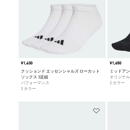
価格
¥1,430
価格
¥1,650
クッションド エッセンシャルズ ローカット
ミッドアン
ソックス 3足組
オリジナル
パフォーマンス
2 カラー
3 カラー
ほしいものリ