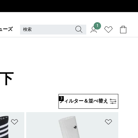
1
ューズ
下
3
フィルター＆並べ替え
ほしいものリストに追加
ほしいもの