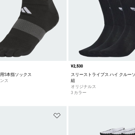
価格
¥2,530
用5本指ソックス
スリーストライプス ハイ クルーソ
ンス
組
オリジナルス
3 カラー
ストに追加
ほしいものリストに追加