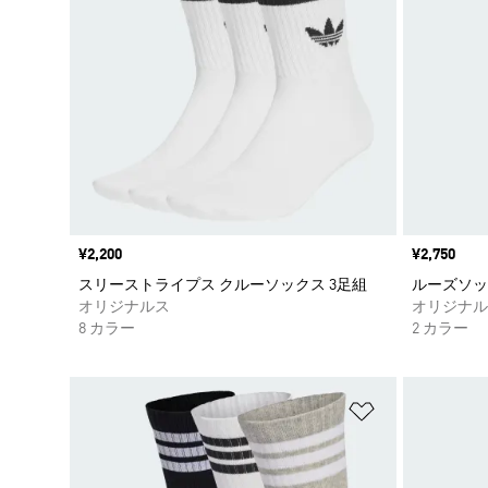
価格
¥2,200
価格
¥2,750
スリーストライプス クルーソックス 3足組
ルーズソッ
オリジナルス
オリジナル
8 カラー
2 カラー
ほしいものリ