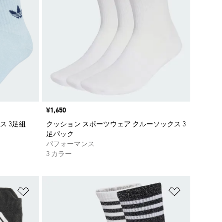
価格
¥1,650
ス 3足組
クッション スポーツウェア クルーソックス 3
足パック
パフォーマンス
3 カラー
ほしいものリストに追加
ほしいもの