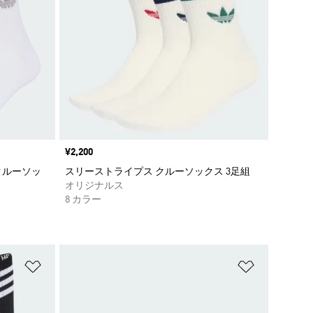
価格
¥2,200
クルーソッ
スリーストライプス クルーソックス 3足組
オリジナルス
8 カラー
ほしいものリストに追加
ほしいもの