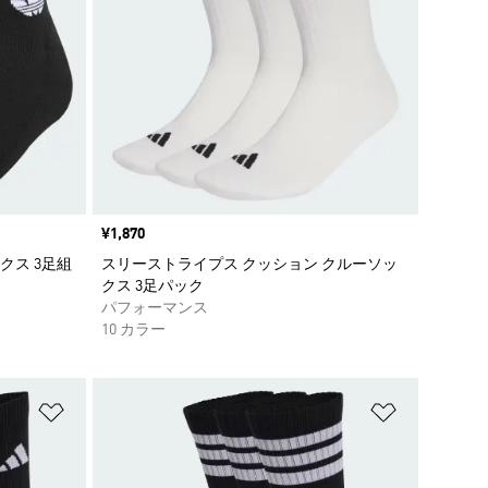
価格
¥1,870
クス 3足組
スリーストライプス クッション クルーソッ
クス 3足パック
パフォーマンス
10 カラー
ほしいものリストに追加
ほしいもの