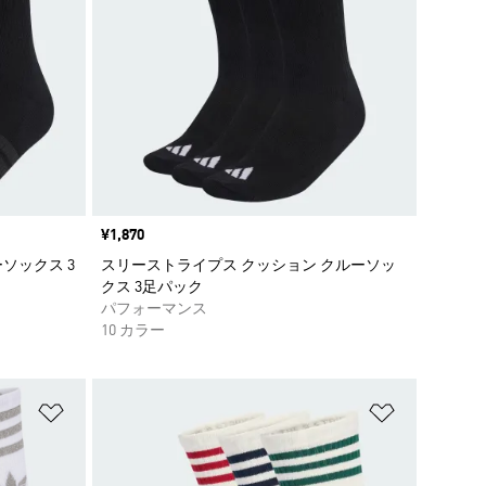
価格
¥1,870
ソックス 3
スリーストライプス クッション クルーソッ
クス 3足パック
パフォーマンス
10 カラー
ほしいものリストに追加
ほしいもの