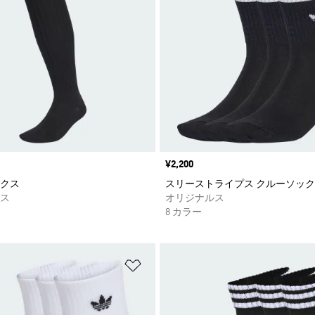
価格
¥2,200
クス
スリーストライプス クルーソック
ス
オリジナルス
8 カラー
ストに追加
ほしいものリストに追加