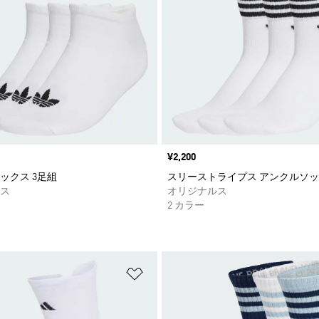
価格
¥2,200
ックス 3足組
スリーストライプス アンクルソッ
ス
オリジナルス
2 カラー
ストに追加
ほしいものリストに追加