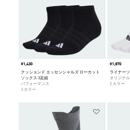
価格
¥1,430
価格
¥1,870
クッションド エッセンシャルズ ローカット
ライナーソ
ソックス 3足組
オリジナル
パフォーマンス
2 カラー
3 カラー
ほしいものリ