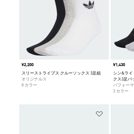
価格
¥2,200
価格
¥1,430
スリーストライプス クルーソックス 3足組
シン&ライ
オリジナルス
クス3足パ
8 カラー
パフォーマ
3 カラー
ほしいものリ