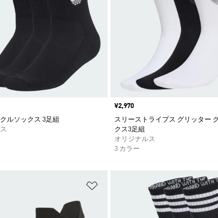
価格
¥2,970
クルソックス 3足組
スリーストライプス グリッター 
ス
クス3足組
オリジナルス
3 カラー
ストに追加
ほしいものリストに追加