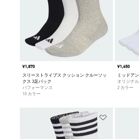
価格
¥1,870
価格
¥1,650
スリーストライプス クッション クルーソッ
ミッドアン
クス 3足パック
オリジナル
パフォーマンス
2 カラー
10 カラー
ほしいものリ