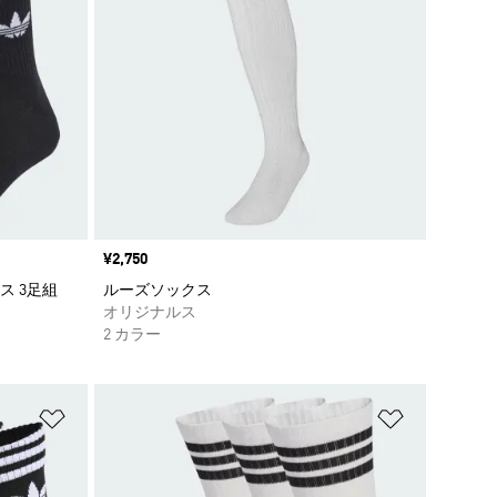
価格
¥2,750
ス 3足組
ルーズソックス
オリジナルス
2 カラー
ほしいものリストに追加
ほしいもの