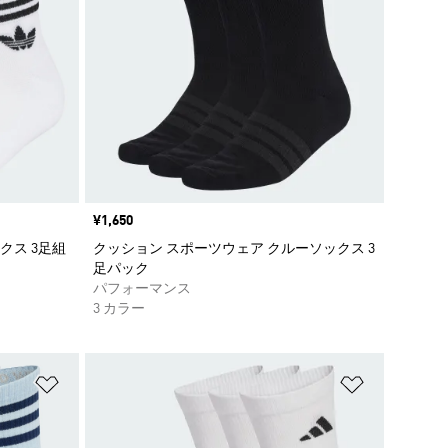
価格
¥1,650
クス 3足組
クッション スポーツウェア クルーソックス 3
足パック
パフォーマンス
3 カラー
ほしいものリストに追加
ほしいもの