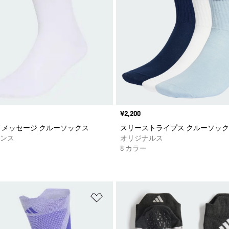
価格
¥2,200
 メッセージ クルーソックス
スリーストライプス クルーソック
ンス
オリジナルス
8 カラー
ストに追加
ほしいものリストに追加