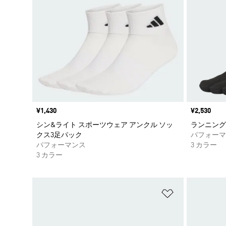
価格
¥1,430
価格
¥2,530
シン&ライト スポーツウェア アンクル ソッ
ランニング
クス3足パック
パフォーマ
パフォーマンス
3 カラー
3 カラー
ほしいものリ