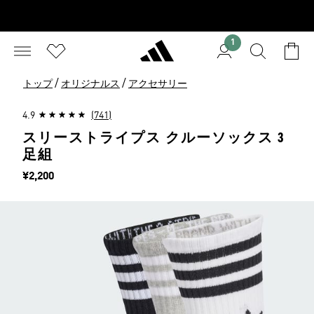
1
/
/
トップ
オリジナルス
アクセサリー
4.9
(741)
スリーストライプス クルーソックス 3
足組
価格
¥2,200